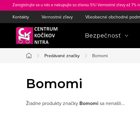
Prejsť
Zaregistrujte sa u nás a nakupujte so zľavou 5%! Vernostné zľavy až 7% n
na
Kontakty
Vernostné zľavy
Všeobecné obchodné podm
obsah
Bezpečnosť
Predávané značky
Bomomi
Domov
Bomomi
Žiadne produkty značky
Bomomi
sa nenašli...