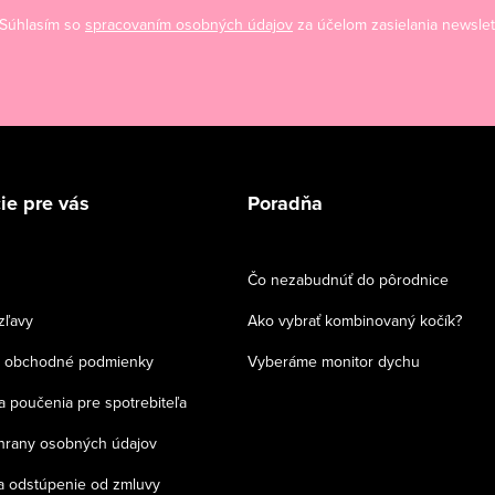
Súhlasím so
spracovaním osobných údajov
za účelom zasielania newslet
ie pre vás
Poradňa
Čo nezabudnúť do pôrodnice
zľavy
Ako vybrať kombinovaný kočík?
 obchodné podmienky
Vyberáme monitor dychu
a poučenia pre spotrebiteľa
chrany osobných údajov
a odstúpenie od zmluvy