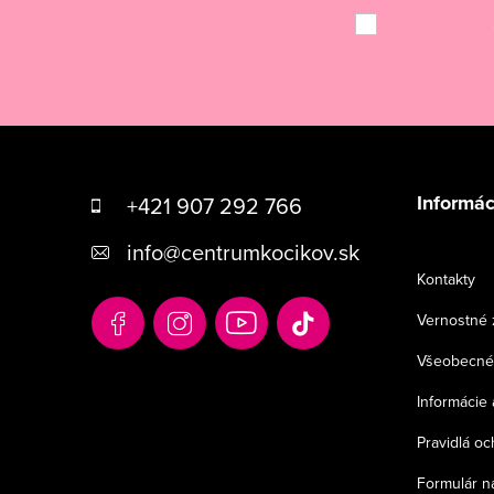
Z
á
Informác
+421 907 292 766
p
info
@
centrumkocikov.sk
ä
Kontakty
t
Vernostné 
i
Všeobecné
e
Informácie 
Pravidlá o
Formulár n