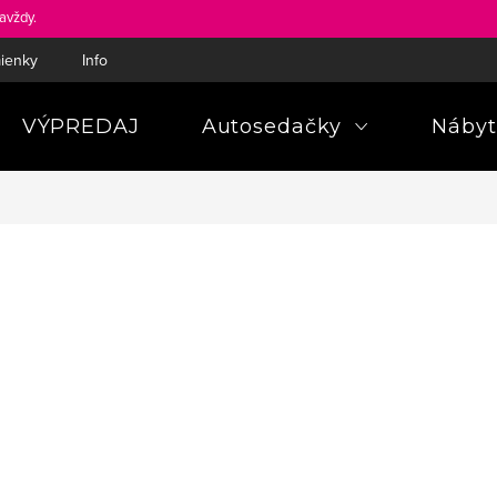
avždy.
ienky
Informácie a poučenia pre spotrebiteľa
Pravidlá ochra
VÝPREDAJ
Autosedačky
Nábyt