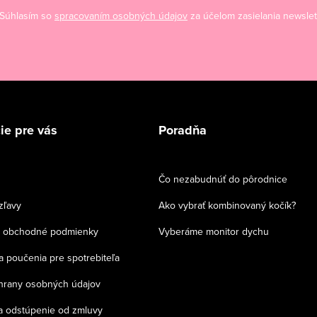
Súhlasím so
spracovaním osobných údajov
za účelom zasielania newslet
ie pre vás
Poradňa
Čo nezabudnúť do pôrodnice
zľavy
Ako vybrať kombinovaný kočík?
 obchodné podmienky
Vyberáme monitor dychu
a poučenia pre spotrebiteľa
chrany osobných údajov
a odstúpenie od zmluvy