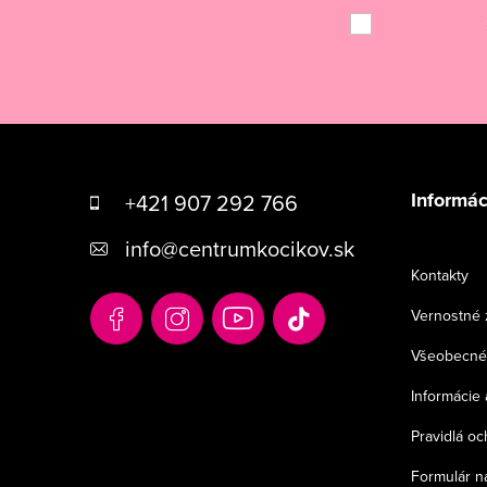
Z
á
Informác
+421 907 292 766
p
info
@
centrumkocikov.sk
ä
Kontakty
t
Vernostné 
i
Všeobecné
e
Informácie 
Pravidlá o
Formulár n