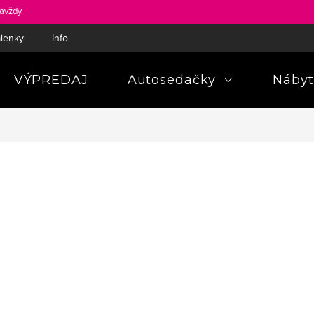
avždy.
ienky
Informácie a poučenia pre spotrebiteľa
Pravidlá ochra
VÝPREDAJ
Autosedačky
Nábyt