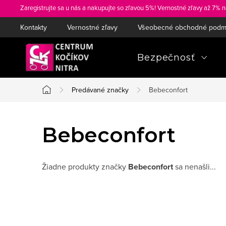
Prejsť
Zaregistrujte sa u nás a nakupujte so zľavou 5%! Vernostné zľavy až 7% n
na
Kontakty
Vernostné zľavy
Všeobecné obchodné podm
obsah
Bezpečnosť
Predávané značky
Bebeconfort
Domov
Bebeconfort
Žiadne produkty značky
Bebeconfort
sa nenašli...