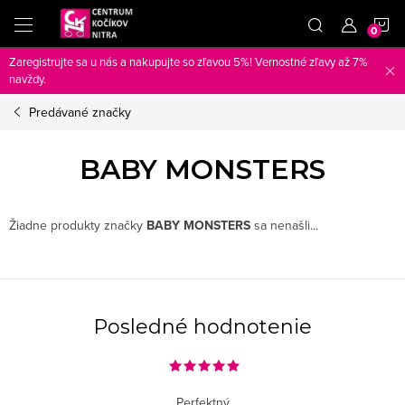
Prejsť
N
na
obsah
Zaregistrujte sa u nás a nakupujte so zľavou 5%! Vernostné zľavy až 7%
K
navždy.
Predávané značky
BABY MONSTERS
Žiadne produkty značky
BABY MONSTERS
sa nenašli...
Posledné hodnotenie
Perfektný