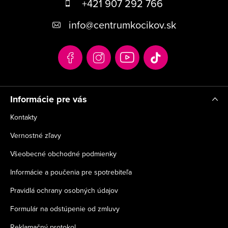
á
+421 907 292 766
p
info
@
centrumkocikov.sk
ä
t
i
e
Informácie pre vás
Kontakty
Vernostné zľavy
Všeobecné obchodné podmienky
Informácie a poučenia pre spotrebiteľa
Pravidlá ochrany osobných údajov
Formulár na odstúpenie od zmluvy
Reklamačný protokol