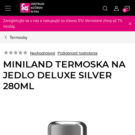
Prejsť
N
na
obsah
Zaregistrujte sa u nás a nakupujte so zľavou 5%! Vernostné zľavy až 7%
K
navždy.
Termosky
Neohodnotené
Podrobnosti hodnotenia
MINILAND TERMOSKA NA
JEDLO DELUXE SILVER
280ML