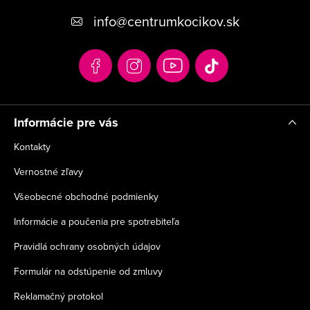
p
info
@
centrumkocikov.sk
ä
t
i
e
Informácie pre vás
Kontakty
Vernostné zľavy
Všeobecné obchodné podmienky
Informácie a poučenia pre spotrebiteľa
Pravidlá ochrany osobných údajov
Formulár na odstúpenie od zmluvy
Reklamačný protokol