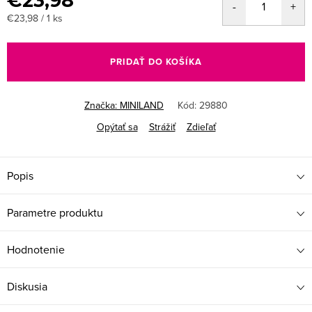
€23,98
Jednotková
€23,98 / 1 ks
cena:
PRIDAŤ DO KOŠÍKA
Značka:
MINILAND
Kód:
29880
Opýtať sa
Strážiť
Zdieľať
Popis
Parametre produktu
Hodnotenie
Diskusia