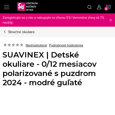
Prejsť
N
na
obsah
Zaregistrujte sa u nás a nakupujte so zľavou 5%! Vernostné zľavy až 7%
K
navždy.
Slnečné okuliare
Neohodnotené
Podrobnosti hodnotenia
SUAVINEX | Detské
okuliare - 0/12 mesiacov
polarizované s puzdrom
2024 - modré guľaté