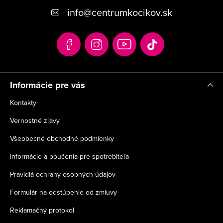
p
info
@
centrumkocikov.sk
ä
t
i
e
Informácie pre vás
Kontakty
Vernostné zľavy
Všeobecné obchodné podmienky
Informácie a poučenia pre spotrebiteľa
Pravidlá ochrany osobných údajov
Formulár na odstúpenie od zmluvy
Reklamačný protokol