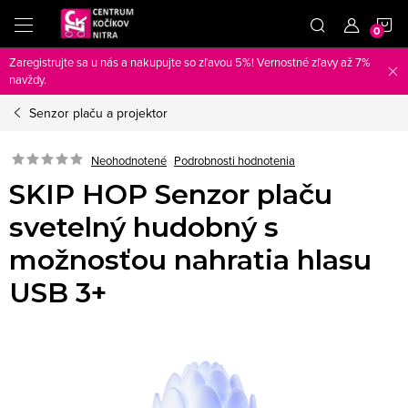
Prejsť
N
na
obsah
Zaregistrujte sa u nás a nakupujte so zľavou 5%! Vernostné zľavy až 7%
K
navždy.
Senzor plaču a projektor
Neohodnotené
Podrobnosti hodnotenia
SKIP HOP Senzor plaču
svetelný hudobný s
možnosťou nahratia hlasu
USB 3+