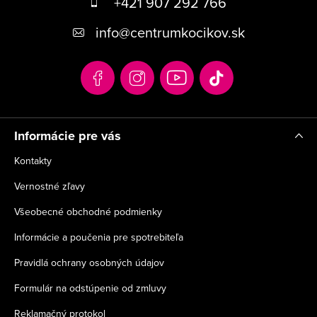
á
+421 907 292 766
p
info
@
centrumkocikov.sk
ä
t
i
e
Informácie pre vás
Kontakty
Vernostné zľavy
Všeobecné obchodné podmienky
Informácie a poučenia pre spotrebiteľa
Pravidlá ochrany osobných údajov
Formulár na odstúpenie od zmluvy
Reklamačný protokol