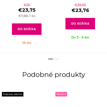
Eucalypt
€25
€39,95
€23,75
€23,76
Jednotková
€11,88 / 1 ks
cena:
DO KOŠÍKA
DO KOŠÍKA
Do 3 - 4 dní
14 dní
Doprava zdarma
Novinka