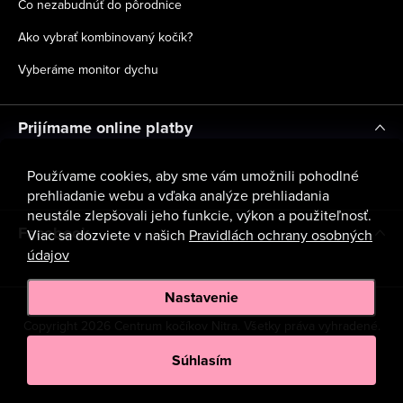
Čo nezabudnúť do pôrodnice
Ako vybrať kombinovaný kočík?
Vyberáme monitor dychu
Prijímame online platby
Používame cookies, aby sme vám umožnili pohodlné
prehliadanie webu a vďaka analýze prehliadania
neustále zlepšovali jeho funkcie, výkon a použiteľnosť.
Facebook
Viac sa dozviete v našich
Pravidlách ochrany osobných
údajov
Nastavenie
Copyright 2026
Centrum kočíkov Nitra
. Všetky práva vyhradené.
Upraviť nastavenie cookies
Súhlasím
Vytvoril Shoptet