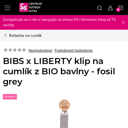
Prejsť
N
na
obsah
Zaregistrujte sa u nás a nakupujte so zľavou 5%! Vernostné zľavy až 7%
K
navždy.
Retiazka na cumlík
Neohodnotené
Podrobnosti hodnotenia
BIBS x LIBERTY klip na
cumlík z BIO bavlny - fosil
grey
Novinka