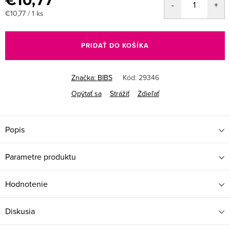
€10,77
Jednotková
€10,77 / 1 ks
cena:
PRIDAŤ DO KOŠÍKA
Značka:
BIBS
Kód:
29346
Opýtať sa
Strážiť
Zdieľať
Popis
Parametre produktu
Hodnotenie
Diskusia