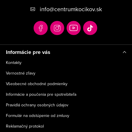
p
info
@
centrumkocikov.sk
ä
t
i
e
Informácie pre vás
Kontakty
Vernostné zľavy
Všeobecné obchodné podmienky
Informácie a poučenia pre spotrebiteľa
Pravidlá ochrany osobných údajov
Formulár na odstúpenie od zmluvy
Reklamačný protokol