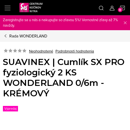
Prejsť
N
na
obsah
Zaregistrujte sa u nás a nakupujte so zľavou 5%! Vernostné zľavy až 7%
K
navždy.
Rada WONDERLAND
Neohodnotené
Podrobnosti hodnotenia
SUAVINEX | Cumlík SX PRO
fyziologický 2 KS
WONDERLAND 0/6m -
KRÉMOVÝ
Výpredaj