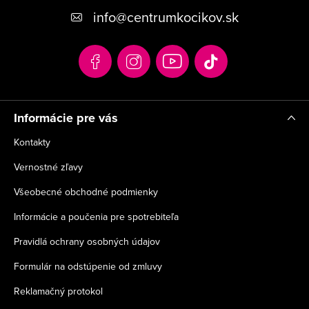
p
info
@
centrumkocikov.sk
ä
t
i
e
Informácie pre vás
Kontakty
Vernostné zľavy
Všeobecné obchodné podmienky
Informácie a poučenia pre spotrebiteľa
Pravidlá ochrany osobných údajov
Formulár na odstúpenie od zmluvy
Reklamačný protokol