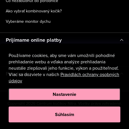
Čo nezabudnúť do pôrodnice
Ako vybrať kombinovaný kočík?
Vyberáme monitor dychu
Prijímame online platby
Používame cookies, aby sme vám umožnili pohodlné
prehliadanie webu a vďaka analýze prehliadania
neustále zlepšovali jeho funkcie, výkon a použiteľnosť.
Facebook
Viac sa dozviete v našich
Pravidlách ochrany osobných
údajov
Nastavenie
Copyright 2026
Centrum kočíkov Nitra
. Všetky práva vyhradené.
Upraviť nastavenie cookies
Súhlasím
Vytvoril Shoptet