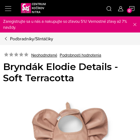
Prejsť
N
na
obsah
Zaregistrujte sa u nás a nakupujte so zľavou 5%! Vernostné zľavy až 7%
K
navždy.
Podbradníky/Slintáčiky
Neohodnotené
Podrobnosti hodnotenia
Bryndák Elodie Details -
Soft Terracotta