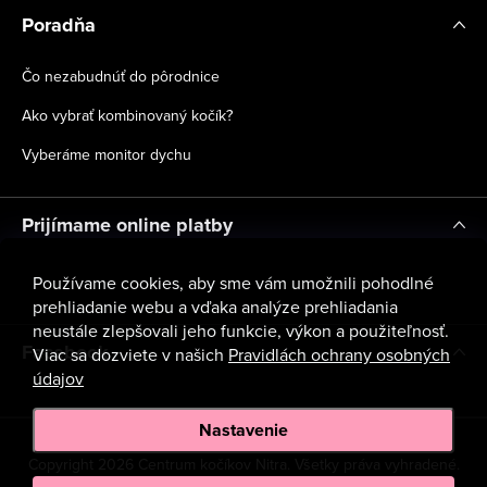
Poradňa
Čo nezabudnúť do pôrodnice
Ako vybrať kombinovaný kočík?
Vyberáme monitor dychu
Prijímame online platby
Používame cookies, aby sme vám umožnili pohodlné
prehliadanie webu a vďaka analýze prehliadania
neustále zlepšovali jeho funkcie, výkon a použiteľnosť.
Facebook
Viac sa dozviete v našich
Pravidlách ochrany osobných
údajov
Nastavenie
Copyright 2026
Centrum kočíkov Nitra
. Všetky práva vyhradené.
Upraviť nastavenie cookies