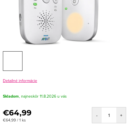
Detailné informácie
Skladom
11.8.2026
€64,99
Jednotková
€64,99 / 1 ks
cena: