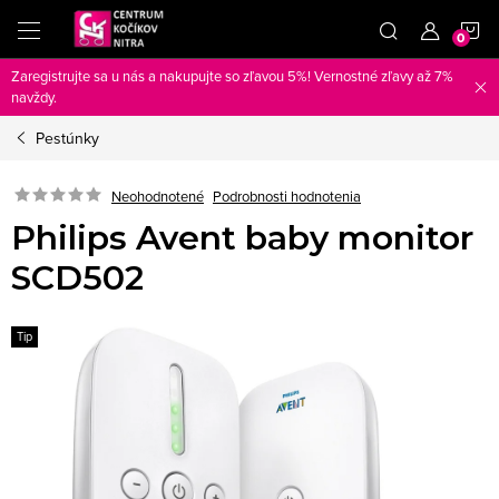
Prejsť
N
na
obsah
Zaregistrujte sa u nás a nakupujte so zľavou 5%! Vernostné zľavy až 7%
K
navždy.
Pestúnky
Neohodnotené
Podrobnosti hodnotenia
Philips Avent baby monitor
SCD502
Tip