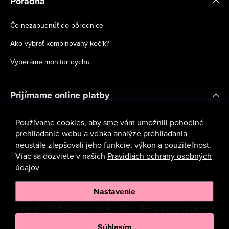
Poradňa
Čo nezabudnúť do pôrodnice
Ako vybrať kombinovaný kočík?
Vyberáme monitor dychu
Prijímame online platby
Používame cookies, aby sme vám umožnili pohodlné
prehliadanie webu a vďaka analýze prehliadania
neustále zlepšovali jeho funkcie, výkon a použiteľnosť.
Facebook
Viac sa dozviete v našich
Pravidlách ochrany osobných
údajov
Nastavenie
Copyright 2026
Centrum kočíkov Nitra
. Všetky práva vyhradené.
Upraviť nastavenie cookies
Súhlasím