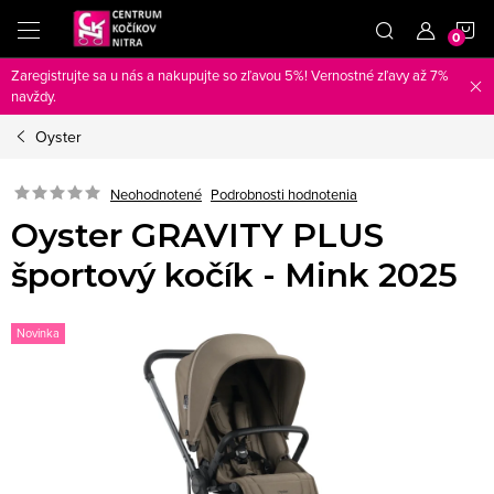
Prejsť
N
na
obsah
Zaregistrujte sa u nás a nakupujte so zľavou 5%! Vernostné zľavy až 7%
K
navždy.
Oyster
Neohodnotené
Podrobnosti hodnotenia
Oyster GRAVITY PLUS
športový kočík - Mink 2025
Novinka