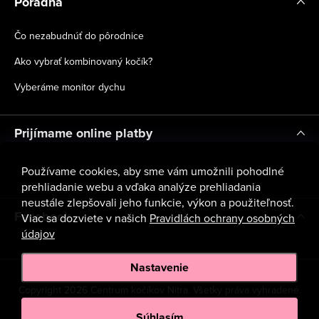
Poradňa
Čo nezabudnúť do pôrodnice
Ako vybrať kombinovaný kočík?
Vyberáme monitor dychu
Prijímame online platby
Používame cookies, aby sme vám umožnili pohodlné
prehliadanie webu a vďaka analýze prehliadania
neustále zlepšovali jeho funkcie, výkon a použiteľnosť.
Facebook
Viac sa dozviete v našich
Pravidlách ochrany osobných
údajov
Nastavenie
Copyright 2026
Centrum kočíkov Nitra
. Všetky práva vyhradené.
Upraviť nastavenie cookies
Súhlasím