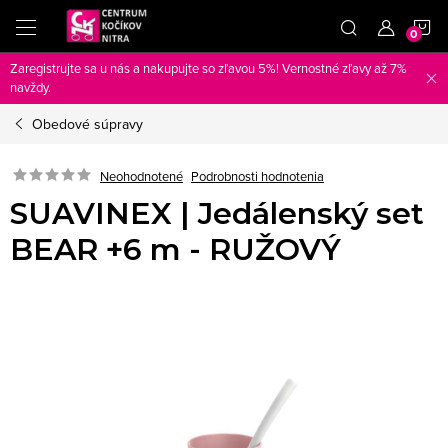
Prejsť
N
na
obsah
Zaregistrujte sa u nás a nakupujte so zľavou 5%! Vernostné zľavy až 7%
K
navždy.
Obedové súpravy
Neohodnotené
Podrobnosti hodnotenia
SUAVINEX | Jedálenský set
BEAR +6 m - RUŽOVÝ