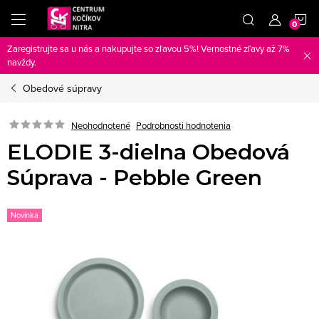
Prejsť
N
na
obsah
Zaregistrujte sa u nás a nakupujte so zľavou 5%! Vernostné zľavy až 7%
K
navždy.
Obedové súpravy
Neohodnotené
Podrobnosti hodnotenia
ELODIE 3-dielna Obedová
Súprava - Pebble Green
Novinka