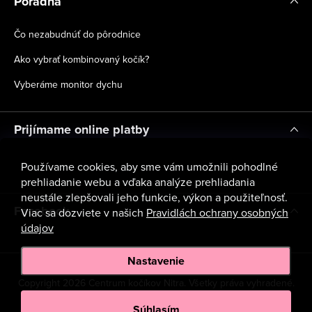
Poradňa
Čo nezabudnúť do pôrodnice
Ako vybrať kombinovaný kočík?
Vyberáme monitor dychu
Prijímame online platby
Používame cookies, aby sme vám umožnili pohodlné
prehliadanie webu a vďaka analýze prehliadania
neustále zlepšovali jeho funkcie, výkon a použiteľnosť.
Facebook
Viac sa dozviete v našich
Pravidlách ochrany osobných
údajov
Nastavenie
Copyright 2026
Centrum kočíkov Nitra
. Všetky práva vyhradené.
Upraviť nastavenie cookies
Súhlasím