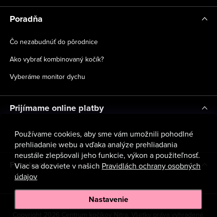
Poradňa
Čo nezabudnúť do pôrodnice
Ako vybrať kombinovaný kočík?
Vyberáme monitor dychu
Prijímame online platby
Používame cookies, aby sme vám umožnili pohodlné
prehliadanie webu a vďaka analýze prehliadania
neustále zlepšovali jeho funkcie, výkon a použiteľnosť.
Facebook
Viac sa dozviete v našich
Pravidlách ochrany osobných
údajov
Nastavenie
Copyright 2026
Centrum kočíkov Nitra
. Všetky práva vyhradené.