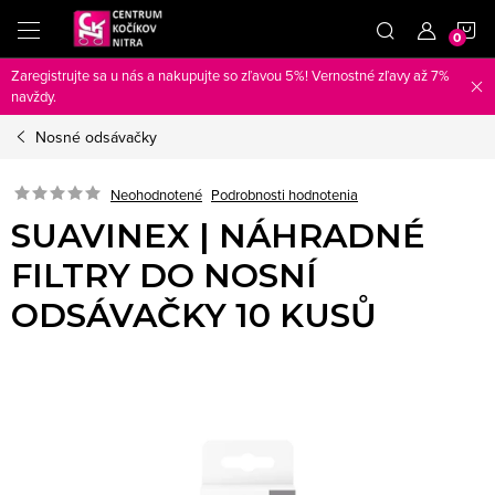
Prejsť
N
na
obsah
Zaregistrujte sa u nás a nakupujte so zľavou 5%! Vernostné zľavy až 7%
K
navždy.
Nosné odsávačky
Neohodnotené
Podrobnosti hodnotenia
SUAVINEX | NÁHRADNÉ
FILTRY DO NOSNÍ
ODSÁVAČKY 10 KUSŮ