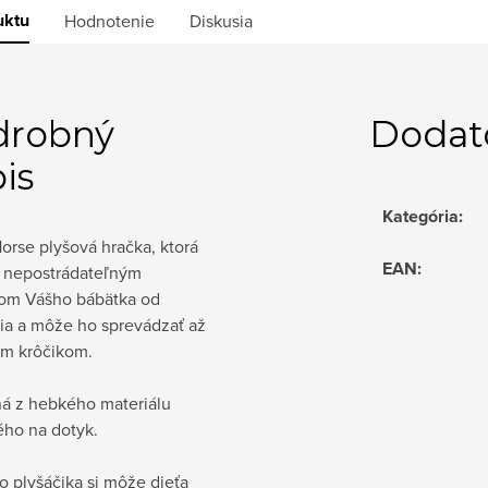
uktu
Hodnotenie
Diskusia
drobný
Dodat
is
Kategória
:
orse plyšová hračka, ktorá
EAN
:
e nepostrádateľným
om Vášho bábätka od
ia a môže ho sprevádzať až
ým krôčikom.
á z hebkého materiálu
ého na dotyk.
 plyšáčika si môže dieťa