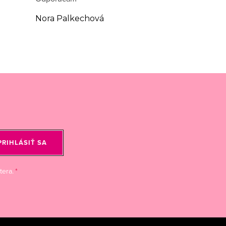
Nora Palkechová
PRIHLÁSIŤ SA
tera.