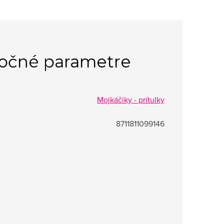
očné parametre
Mojkáčiky - prítulky
8711811099146