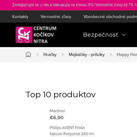
Prejsť
Zaregistrujte sa u nás a nakupujte so zľavou 5%! Vernostné zľavy až 7% n
na
Kontakty
Vernostné zľavy
Všeobecné obchodné podm
obsah
Bezpečnosť
Hračky
Mojkáčiky - prítulky
Happy Hors
Domov
B
o
Top 10 produktov
č
Mantinel
n
€6,90
ý
Philips AVENT Fľaša
Natural Response 260 ml,