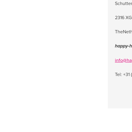
Schutte
2316 XG
TheNeth
happy-h
info@ha
Tel: +31