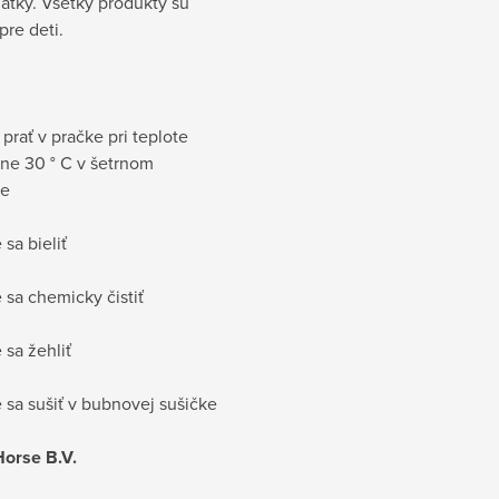
látky. Všetky produkty sú
re deti.
prať v pračke pri teplote
ne 30 ° C v šetrnom
me
 sa bieliť
 sa chemicky čistiť
 sa žehliť
 sa sušiť v bubnovej sušičke
orse B.V.