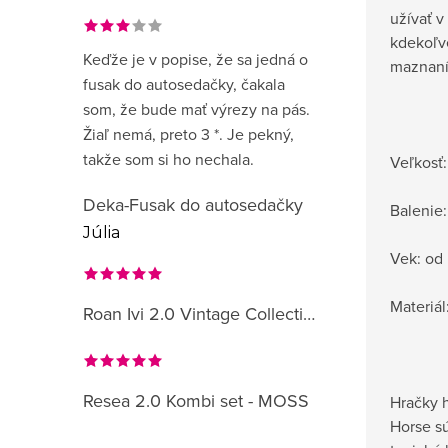
užívať v
kdekoľv
Keďže je v popise, že sa jedná o
maznaní
fusak do autosedačky, čakala
som, že bude mať výrezy na pás.
Žiaľ nemá, preto 3 *. Je pekný,
takže som si ho nechala.
Veľkosť
Deka-Fusak do autosedačky
Balenie:
Júlia
Vek: od
Materiál
Roan Ivi 2.0 Vintage Collection
Resea 2.0 Kombi set - MOSS
Hračky 
Horse s