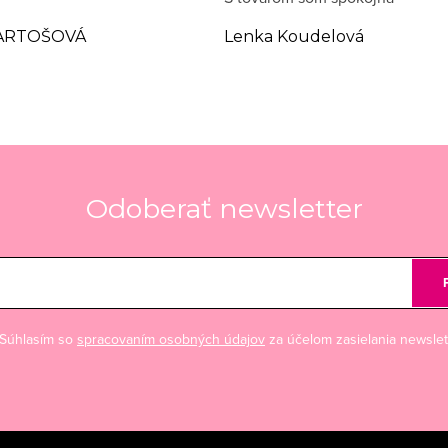
ARTOŠOVÁ
Lenka Koudelová
Odoberať newsletter
Súhlasím so
spracovaním osobných údajov
za účelom zasielania newslet