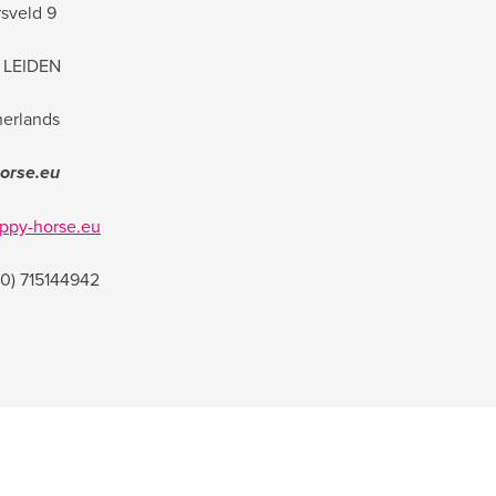
rsveld 9
 LEIDEN
erlands
orse.eu
ppy-horse.eu
 (0) 715144942