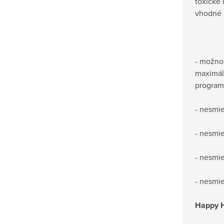
toxické 
vhodné p
- možno 
maximál
progra
- nesmie
- nesmie
- nesmie
- nesmie
Happy H