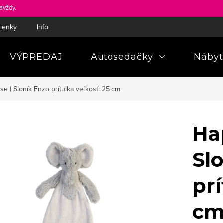
avždy.
ienky
Informácie a poučenia pre spotrebiteľa
Pravidlá ochra
VÝPREDAJ
Autosedačky
Nábyt
e | Sloník Enzo prítulka veľkosť: 25 cm
Ha
Sl
prí
c