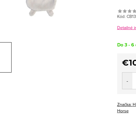
Kód:
CB13
Detailné 
Do 3 - 6 
€1
Jedno
cena:
Značka:
H
Horse