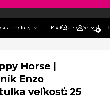
ny osobných údajov
Formulár na odstúpenie od zmluvy
Rekla
NÁKU
ok a doplnky
Kočíky a nosiče
KOŠÍ
ppy Horse |
oník Enzo
tulka veľkosť: 25
m