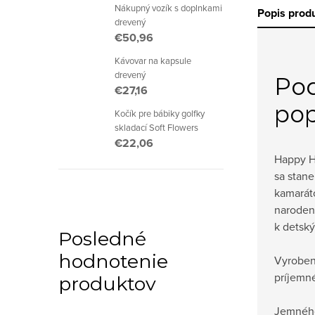
Nákupný vozík s doplnkami
Popis prod
drevený
€50,96
Kávovar na kapsule
drevený
Po
€27,16
pop
Kočík pre bábiky golfky
skladací Soft Flowers
€22,06
Happy H
sa stan
kamarát
naroden
k detsk
Posledné
hodnotenie
Vyroben
príjemn
produktov
Jemného