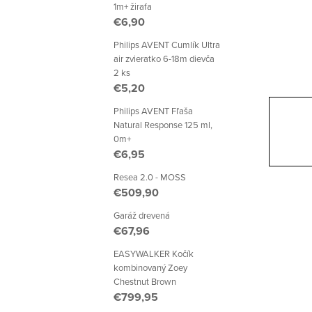
p
1m+ žirafa
€6,90
a
Philips AVENT Cumlík Ultra
n
air zvieratko 6-18m dievča
2 ks
e
€5,20
l
Philips AVENT Fľaša
Natural Response 125 ml,
0m+
€6,95
Resea 2.0 - MOSS
€509,90
Garáž drevená
€67,96
EASYWALKER Kočík
kombinovaný Zoey
Chestnut Brown
€799,95