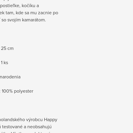
 postieľke, kočíku a
ek tam, kde sa mu zacnie po
 so svojím kamarátom.
: 25 cm
 1 ks
 narodenia
: 100% polyester
holandského výrobcu Happy
ú testované a neobsahujú