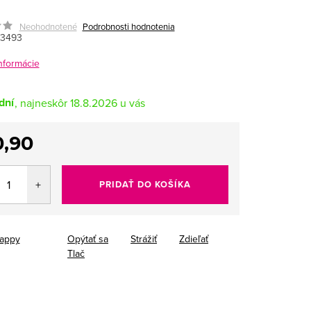
Neohodnotené
Podrobnosti hodnotenia
3493
informácie
dní
18.8.2026
0,90
tková
PRIDAŤ DO KOŠÍKA
appy
Opýtať sa
Strážiť
Zdieľať
Tlač