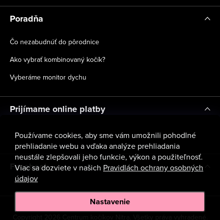
Poradňa
Čo nezabudnúť do pôrodnice
Ako vybrať kombinovaný kočík?
Vyberáme monitor dychu
Prijímame online platby
Používame cookies, aby sme vám umožnili pohodlné
prehliadanie webu a vďaka analýze prehliadania
neustále zlepšovali jeho funkcie, výkon a použiteľnosť.
Facebook
Viac sa dozviete v našich
Pravidlách ochrany osobných
údajov
Nastavenie
Copyright 2026
Centrum kočíkov Nitra
. Všetky práva vyhradené.