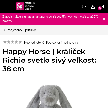
Prejsť
N
na
obsah
Zaregistrujte sa u nás a nakupujte so zľavou 5%! Vernostné zľavy až 7%
K
navždy.
Mojkáčiky - prítulky
Neohodnotené
Podrobnosti hodnotenia
Happy Horse | králiček
Richie svetlo sivý veľkosť:
38 cm