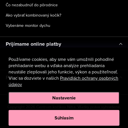
Čo nezabudnúť do pôrodnice
Ako vybrať kombinovaný kočík?
Vyberáme monitor dychu
Prijímame online platby
Používame cookies, aby sme vám umožnili pohodlné
prehliadanie webu a vďaka analýze prehliadania
neustále zlepšovali jeho funkcie, výkon a použiteľnosť.
Facebook
Viac sa dozviete v našich
Pravidlách ochrany osobných
údajov
Nastavenie
Copyright 2026
Centrum kočíkov Nitra
. Všetky práva vyhradené.
Upraviť nastavenie cookies
Súhlasím
Vytvoril Shoptet