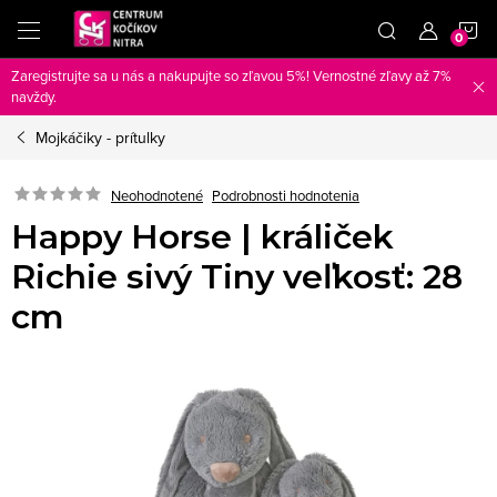
Prejsť
N
na
obsah
Zaregistrujte sa u nás a nakupujte so zľavou 5%! Vernostné zľavy až 7%
K
navždy.
Mojkáčiky - prítulky
Neohodnotené
Podrobnosti hodnotenia
Happy Horse | králiček
Richie sivý Tiny veľkosť: 28
cm