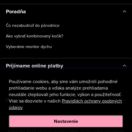
Poradňa
Čo nezabudnúť do pôrodnice
Ako vybrať kombinovaný kočík?
Vyberáme monitor dychu
Prijímame online platby
Používame cookies, aby sme vám umožnili pohodlné
prehliadanie webu a vďaka analýze prehliadania
neustále zlepšovali jeho funkcie, výkon a použiteľnosť.
Facebook
Viac sa dozviete v našich
Pravidlách ochrany osobných
údajov
Nastavenie
Copyright 2026
Centrum kočíkov Nitra
. Všetky práva vyhradené.