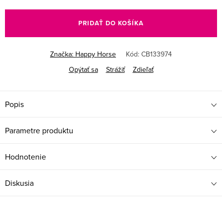
Jednotková
cena:
PRIDAŤ DO KOŠÍKA
Značka:
Happy Horse
Kód:
CB133974
Opýtať sa
Strážiť
Zdieľať
Popis
Parametre produktu
Hodnotenie
Diskusia