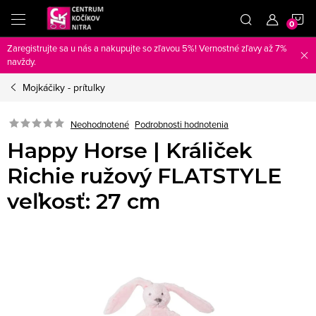
Prejsť
N
na
obsah
Zaregistrujte sa u nás a nakupujte so zľavou 5%! Vernostné zľavy až 7%
K
navždy.
Mojkáčiky - prítulky
Neohodnotené
Podrobnosti hodnotenia
Happy Horse | Králiček
Richie ružový FLATSTYLE
veľkosť: 27 cm