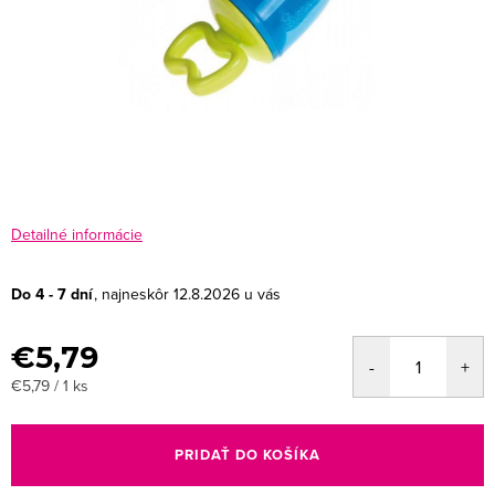
Detailné informácie
Do 4 - 7 dní
12.8.2026
€5,79
Jednotková
€5,79 / 1 ks
cena:
PRIDAŤ DO KOŠÍKA