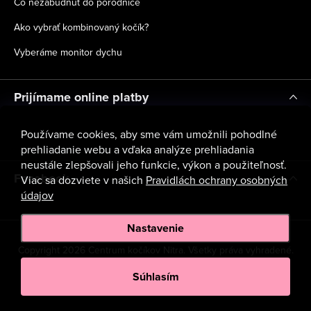
Čo nezabudnúť do pôrodnice
Ako vybrať kombinovaný kočík?
Vyberáme monitor dychu
Prijímame online platby
Používame cookies, aby sme vám umožnili pohodlné
prehliadanie webu a vďaka analýze prehliadania
neustále zlepšovali jeho funkcie, výkon a použiteľnosť.
Facebook
Viac sa dozviete v našich
Pravidlách ochrany osobných
údajov
Nastavenie
Copyright 2026
Centrum kočíkov Nitra
. Všetky práva vyhradené.
Upraviť nastavenie cookies
Súhlasím
Vytvoril Shoptet