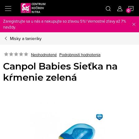
Prejsť
N
na
obsah
Zaregistrujte sa u nás a nakupujte so zľavou 5%! Vernostné zľavy až 7%
K
navždy.
Misky a tanieriky
Neohodnotené
Podrobnosti hodnotenia
Canpol Babies Sieťka na
kŕmenie zelená