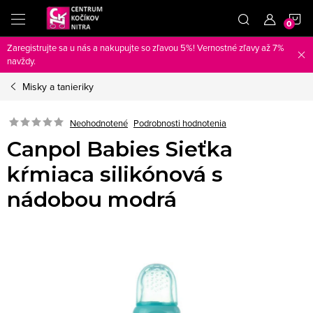
Prejsť
N
na
obsah
Zaregistrujte sa u nás a nakupujte so zľavou 5%! Vernostné zľavy až 7%
K
navždy.
Misky a tanieriky
Neohodnotené
Podrobnosti hodnotenia
Canpol Babies Sieťka
kŕmiaca silikónová s
nádobou modrá