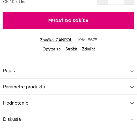
Jednotková
€5,40 / 1 ks
cena:
PRIDAŤ DO KOŠÍKA
Značka:
CANPOL
Kód:
8675
Opýtať sa
Strážiť
Zdieľať
Popis
Parametre produktu
Hodnotenie
Diskusia