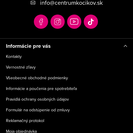
info
@
centrumkocikov.sk
ä
t
i
e
Informácie pre vás
Kontakty
Vernostné zľavy
Všeobecné obchodné podmienky
Informácie a poučenia pre spotrebiteľa
Pravidlá ochrany osobných údajov
Formulár na odstúpenie od zmluvy
Reklamačný protokol
Moja objednávka