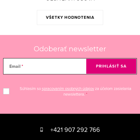
VŠETKY HODNOTENIA
Odoberať newsletter
Email
PRIHLÁSIŤ SA
Súhlasím so
spracovaním osobných údajov
za účelom zasielania
newslettera.
Z
á
+421 907 292 766
p