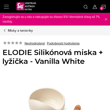
Prejsť
N
na
obsah
Zaregistrujte sa u nás a nakupujte so zľavou 5%! Vernostné zľavy až 7%
K
navždy.
Misky a tanieriky
Neohodnotené
Podrobnosti hodnotenia
ELODIE Silikónová miska +
lyžička - Vanilla White