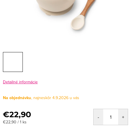
Detailné informácie
Na objednávku
4.9.2026
€22,90
Jednotková
€22,90 / 1 ks
cena: