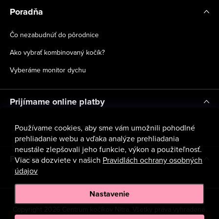
Poradňa
Čo nezabudnúť do pôrodnice
Ako vybrať kombinovaný kočík?
Vyberáme monitor dychu
Prijímame online platby
Používame cookies, aby sme vám umožnili pohodlné
prehliadanie webu a vďaka analýze prehliadania
neustále zlepšovali jeho funkcie, výkon a použiteľnosť.
Facebook
Viac sa dozviete v našich
Pravidlách ochrany osobných
údajov
Nastavenie
Copyright 2026
Centrum kočíkov Nitra
. Všetky práva vyhradené.