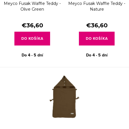
d
Meyco Fusak Waffle Teddy -
Meyco Fusak Waffle Teddy -
o
u
Olive Green
Nature
d
k
u
€36,60
€36,60
t
k
o
DO KOŠÍKA
DO KOŠÍKA
t
v
o
Do 4 - 5 dní
Do 4 - 5 dní
v