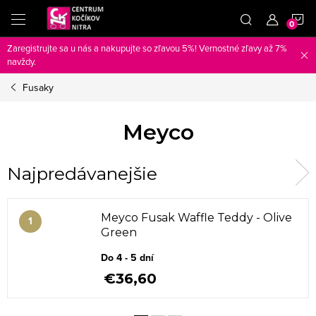
Prejsť
N
na
obsah
Zaregistrujte sa u nás a nakupujte so zľavou 5%! Vernostné zľavy až 7%
K
navždy.
Fusaky
Meyco
Najpredávanejšie
Meyco Fusak Waffle Teddy - Olive
Green
Do 4 - 5 dní
€36,60