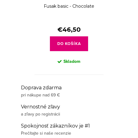
Fusak basic - Chocolate
€46,50
DO KOŠÍKA
Skladom
O
Doprava zdarma
pri nákupe nad 69 €
v
l
Vernostné zľavy
á
a zľavy po registrácii
d
Spokojnosť zákazníkov je #1
a
Prečítajte si naše recenzie
c