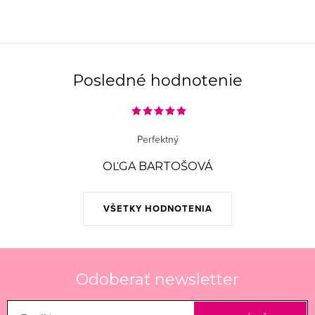
i
e
p
r
Posledné hodnotenie
v
k
y
Perfektný
v
ý
OĽGA BARTOŠOVÁ
p
i
VŠETKY HODNOTENIA
s
u
Odoberať newsletter