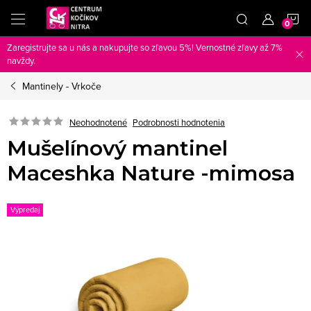
Prejsť
N
na
obsah
Zaregistrujte sa u nás a nakupujte so zľavou 5%! Vernostné zľavy až 7%
K
navždy.
Mantinely - Vrkoče
Neohodnotené
Podrobnosti hodnotenia
Mušelínový mantinel
Maceshka Nature -mimosa
Výpredaj