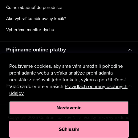
Čo nezabudnúť do pôrodnice
Ako vybrať kombinovaný kočík?
Vyberáme monitor dychu
Prijímame online platby
Používame cookies, aby sme vám umožnili pohodlné
prehliadanie webu a vďaka analýze prehliadania
neustále zlepšovali jeho funkcie, výkon a použiteľnosť.
Facebook
Viac sa dozviete v našich
Pravidlách ochrany osobných
údajov
Nastavenie
Copyright 2026
Centrum kočíkov Nitra
. Všetky práva vyhradené.
Upraviť nastavenie cookies
Súhlasím
Vytvoril Shoptet