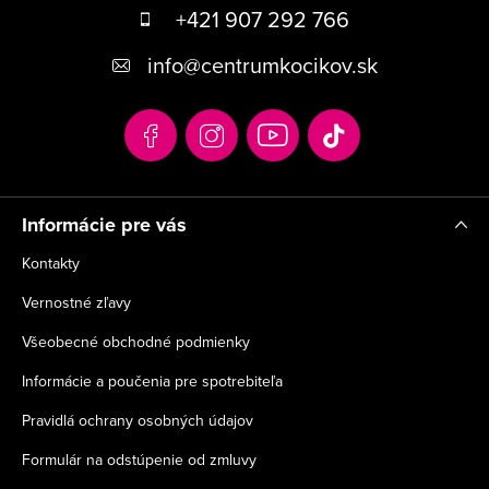
á
+421 907 292 766
p
info
@
centrumkocikov.sk
ä
t
i
e
Informácie pre vás
Kontakty
Vernostné zľavy
Všeobecné obchodné podmienky
Informácie a poučenia pre spotrebiteľa
Pravidlá ochrany osobných údajov
Formulár na odstúpenie od zmluvy