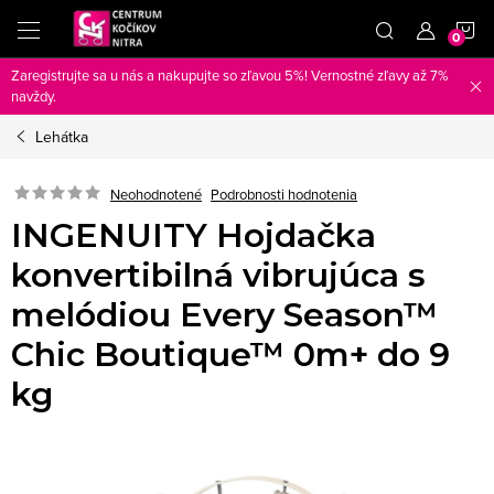
Prejsť
N
na
obsah
Zaregistrujte sa u nás a nakupujte so zľavou 5%! Vernostné zľavy až 7%
K
navždy.
Lehátka
Neohodnotené
Podrobnosti hodnotenia
INGENUITY Hojdačka
konvertibilná vibrujúca s
melódiou Every Season™
Chic Boutique™​ 0m+ do 9
kg