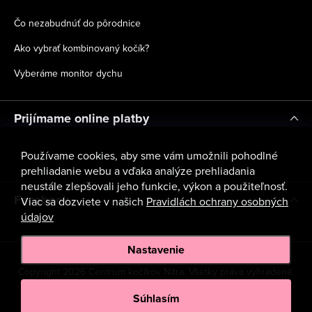
Čo nezabudnúť do pôrodnice
Ako vybrať kombinovaný kočík?
Vyberáme monitor dychu
Prijímame online platby
Používame cookies, aby sme vám umožnili pohodlné
prehliadanie webu a vďaka analýze prehliadania
neustále zlepšovali jeho funkcie, výkon a použiteľnosť.
Facebook
Viac sa dozviete v našich
Pravidlách ochrany osobných
údajov
Nastavenie
Copyright 2026
Centrum kočíkov Nitra
. Všetky práva vyhradené.
Upraviť nastavenie cookies
Súhlasím
Vytvoril Shoptet