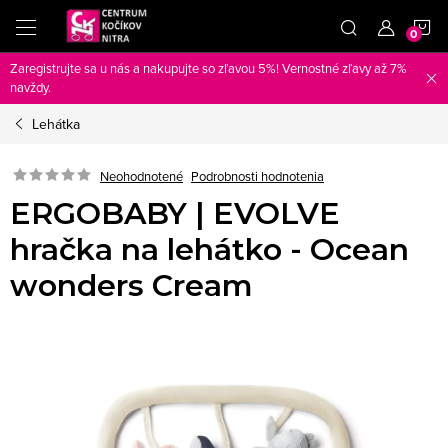
Prejsť
N
na
obsah
Zaregistrujte sa u nás a nakupujte so zľavou 5%! Vernostné zľavy až 7%
K
navždy.
Lehátka
Neohodnotené
Podrobnosti hodnotenia
ERGOBABY | EVOLVE
hračka na lehátko - Ocean
wonders Cream