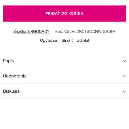
Jednotková
cena:
PRIDAŤ DO KOŠÍKA
Značka:
ERGOBABY
Kód:
CBEVLBNCTBOCNWNDCRM
Opýtať sa
Strážiť
Zdieľať
Popis
Hodnotenie
Diskusia