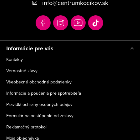
info
@
centrumkocikov.sk
ä
t
i
e
Informácie pre vás
Kontakty
Vernostné zľavy
Všeobecné obchodné podmienky
Informácie a poučenia pre spotrebiteľa
Pravidlá ochrany osobných údajov
Formulár na odstúpenie od zmluvy
Reklamačný protokol
Moja objednávka