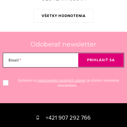
VŠETKY HODNOTENIA
Odoberať newsletter
Email
PRIHLÁSIŤ SA
Súhlasím so
spracovaním osobných údajov
za účelom zasielania
newslettera.
Z
á
+421 907 292 766
p