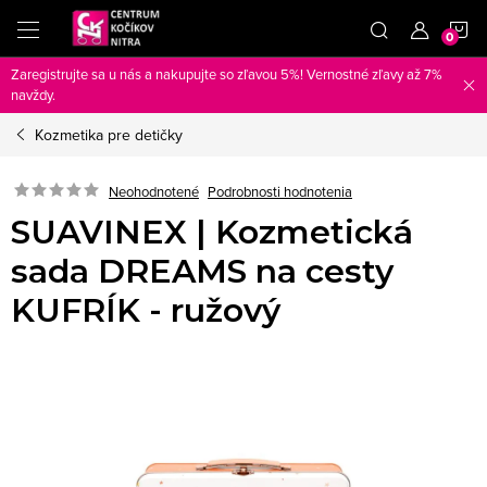
Prejsť
N
na
obsah
Zaregistrujte sa u nás a nakupujte so zľavou 5%! Vernostné zľavy až 7%
K
navždy.
Kozmetika pre detičky
Neohodnotené
Podrobnosti hodnotenia
SUAVINEX | Kozmetická
sada DREAMS na cesty
KUFRÍK - ružový