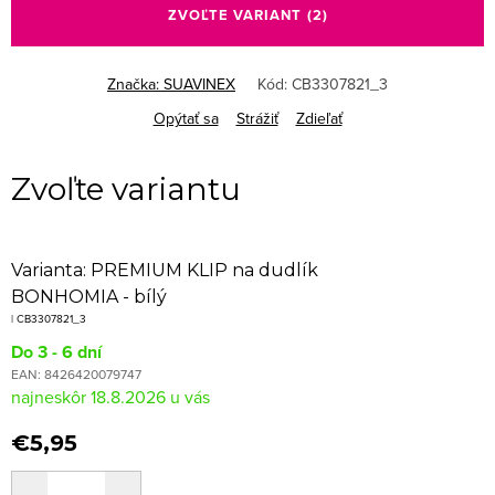
ZVOĽTE VARIANT
(2)
Značka:
SUAVINEX
Kód:
CB3307821_3
Opýtať sa
Strážiť
Zdieľať
Varianta: PREMIUM KLIP na dudlík
BONHOMIA - bílý
| CB3307821_3
Do 3 - 6 dní
EAN:
8426420079747
18.8.2026
€5,95