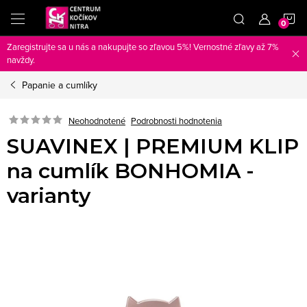
Prejsť
N
na
obsah
Zaregistrujte sa u nás a nakupujte so zľavou 5%! Vernostné zľavy až 7%
K
navždy.
Papanie a cumlíky
Neohodnotené
Podrobnosti hodnotenia
SUAVINEX | PREMIUM KLIP
na cumlík BONHOMIA -
varianty