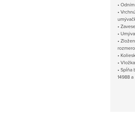
• Odníma
• Vrchn
umývačk
• Zavese
• Umýva
• Zlože
rozmero
• Kolies
• Vložka
• Spĺňa
14988 a