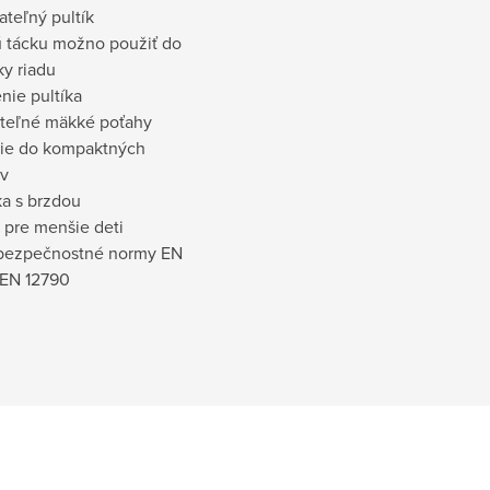
teľný pultík
ú tácku možno použiť do
y riadu
nie pultíka
teľné mäkké poťahy
nie do kompaktných
v
ka s brzdou
 pre menšie deti
 bezpečnostné normy EN
 EN 12790