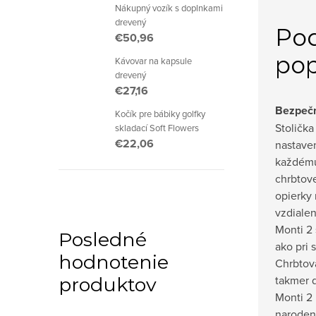
Nákupný vozík s doplnkami
drevený
Po
€50,96
pop
Kávovar na kapsule
drevený
€27,16
Bezpečn
Kočík pre bábiky golfky
Stoličk
skladací Soft Flowers
€22,06
nastaven
každému
chrbtove
opierky
vzdialen
Monti 2
Posledné
ako pri 
hodnotenie
Chrbtová
takmer d
produktov
Monti 2
naroden