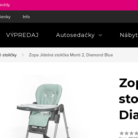
avždy.
ienky
Informácie a poučenia pre spotrebiteľa
Pravidlá ochra
VÝPREDAJ
Autosedačky
Nábyt
 stoličky
Zopa Jídelná stolička Monti 2, Diamond Blue
Zo
sto
Di