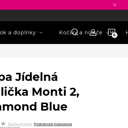
ny osobných údajov
Formulár na odstúpenie od zmluvy
Rekla
NÁKU
ok a doplnky
Kočíky a nosiče
KOŠÍ
pa Jídelná
lička Monti 2,
amond Blue
Neohodnotené
Podrobnosti hodnotenia