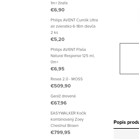
p
1m+ žirafa
€6,90
a
Philips AVENT Cumlík Ultra
n
air zvieratko 6-18m dievča
2 ks
e
€5,20
l
Philips AVENT Fľaša
Natural Response 125 ml,
0m+
€6,95
Resea 2.0 - MOSS
€509,90
Garáž drevená
€67,96
EASYWALKER Kočík
kombinovaný Zoey
Popis prod
Chestnut Brown
€799,95