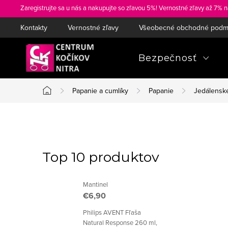
Prejsť
Zaregistrujte sa u nás a nakupujte so zľavou 5%! Vernostné zľavy až 7% n
na
Kontakty
Vernostné zľavy
Všeobecné obchodné podm
obsah
Bezpečnosť
Papanie a cumlíky
Papanie
Jedálenské
Domov
B
o
Top 10 produktov
č
Mantinel
n
€6,90
ý
Philips AVENT Fľaša
Natural Response 260 ml,