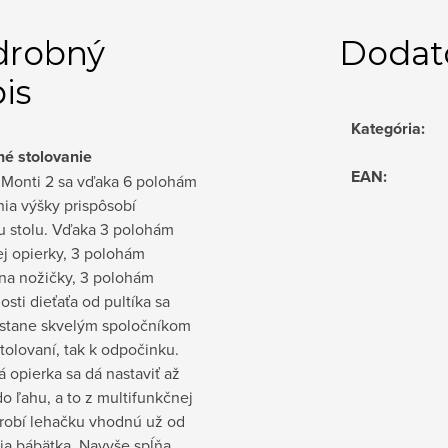
drobný
Dodat
is
Kategória
:
é stolovanie
EAN
:
a Monti 2 sa vďaka 6 polohám
ia výšky prispôsobí
 stolu. Vďaka 3 polohám
j opierky, 3 polohám
 na nožičky, 3 polohám
osti dieťaťa od pultíka sa
 stane skvelým spoločníkom
stolovaní, tak k odpočinku.
 opierka sa dá nastaviť až
o ľahu, a to z multifunkčnej
 robí lehačku vhodnú už od
ia bábätka. Navyše spĺňa