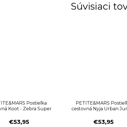
Súvisiaci to
ITE&MARS Postieľka
PETITE&MARS Postieľ
vná Koot - Zebra Super
cestovná Nyja Urban Ju
Power
Charcoal
€53,95
€53,95