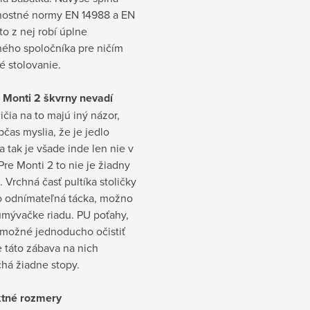
ostné normy EN 14988 a EN
to z nej robí úplne
ého spoločníka pre ničím
é stolovanie.
e Monti 2 škvrny nevadí
ičia na to majú iný názor,
občas myslia, že je jedlo
a tak je všade inde len nie v
Pre Monti 2 to nie je žiadny
 Vrchná časť pultíka stoličky
ko odnímateľná tácka, možno
umývačke riadu. PU poťahy,
 možné jednoducho očistiť
že táto zábava na nich
há žiadne stopy.
tné rozmery