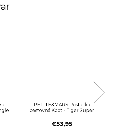
var
ka
PETITE&MARS Postieľka
PET
ngle
cestovná Koot - Tiger Super
cestov
Hero
€53,95