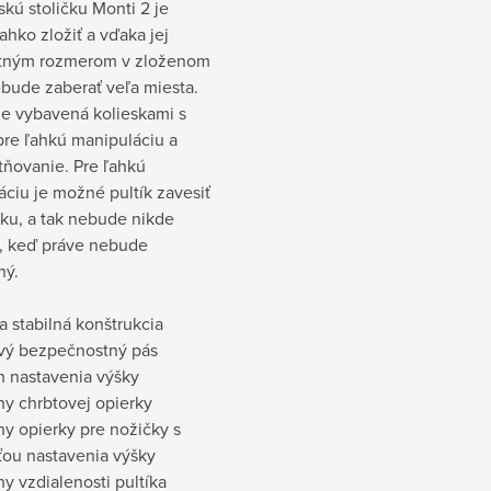
kú stoličku Monti 2 je
hko zložiť a vďaka jej
tným rozmerom v zloženom
bude zaberať veľa miesta.
je vybavená kolieskami s
pre ľahkú manipuláciu a
tňovanie. Pre ľahkú
ciu je možné pultík zavesiť
čku, a tak nebude nikde
ť, keď práve nebude
ný.
a stabilná konštrukcia
vý bezpečnostný pás
h nastavenia výšky
hy chrbtovej opierky
hy opierky pre nožičky s
ou nastavenia výšky
hy vzdialenosti pultíka