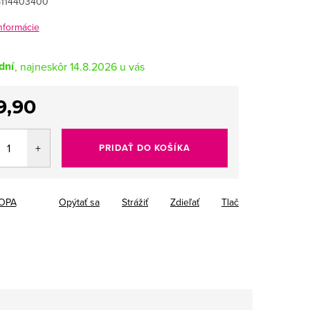
114403400
informácie
dní
14.8.2026
9,90
tková
PRIDAŤ DO KOŠÍKA
OPA
Opýtať sa
Strážiť
Zdieľať
Tlač