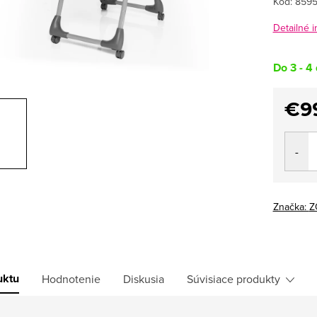
Kód:
8595
Detailné 
Do 3 - 4 
€9
Jedno
cena:
Značka:
Z
uktu
Hodnotenie
Diskusia
Súvisiace produkty