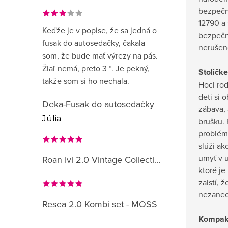
bezpečn
12790 a 
Keďže je v popise, že sa jedná o
bezpečn
fusak do autosedačky, čakala
nerušen
som, že bude mať výrezy na pás.
Žiaľ nemá, preto 3 *. Je pekný,
Stoličk
takže som si ho nechala.
Hoci rod
deti si 
Deka-Fusak do autosedačky
zábava, 
Júlia
brušku. 
problém.
slúži a
umyť v 
Roan Ivi 2.0 Vintage Collection
ktoré je
zaistí, 
nezanec
Resea 2.0 Kombi set - MOSS
Kompak