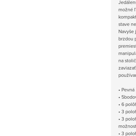
Jedálens
možné ľa
kompak
stave ne
Navyše 
brzdou 
premies
manipulá
na stoli
zaviaza
používa
• Pevná 
• 5bodo
• 6 polô
• 3 polo
• 3 polo
možnosť
• 3 polo