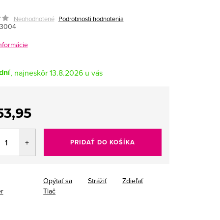
Neohodnotené
Podrobnosti hodnotenia
13004
informácie
dní
13.8.2026
53,95
tková
PRIDAŤ DO KOŠÍKA
Opýtať sa
Strážiť
Zdieľať
r
Tlač