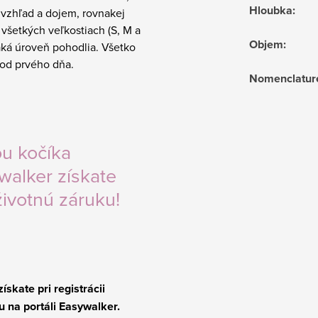
Hloubka
:
 vzhľad a dojem, rovnakej
 všetkých veľkostiach (S, M a
Objem
:
aká úroveň pohodlia. Všetko
od prvého dňa.
Nomenclatur
u kočíka
walker získate
životnú záruku!
ískate pri registrácii
u na portáli Easywalker.