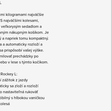
L
imi kilogramami najväčšie
S najväčšími kolesami,
 veľkorysým sedadlom a
anným nákupným košíkom. Je
ký a napriek tomu kompaktný.
a a automaticky rozloží a
sa prispôsobí vašej výške.
milovať prechádzky po
ebo v lese s týmto kočíkom.
 Rockey L:
ší zážitok z jazdy
ticky sa zloží a rozloží
o nastaviteľná rukoväť
ibilný s hlbokou vaničkou
kolesá