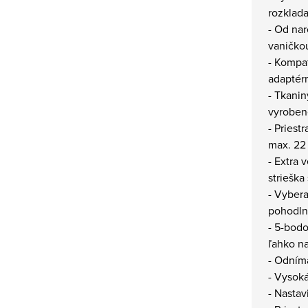
rozklad
- Od nar
vaničko
- Kompat
adaptér
- Tkanin
vyroben
- Priest
max. 22
- Extra 
strieška
- Vyber
pohodln
- 5-bod
ľahko na
- Odním
- Vysoká
- Nastav