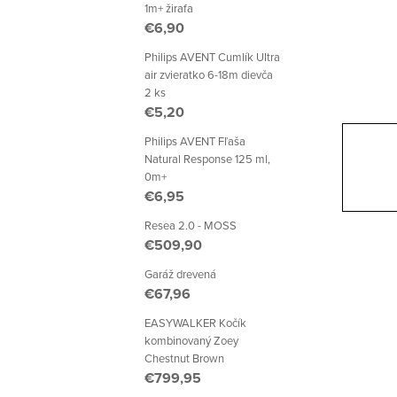
p
1m+ žirafa
€6,90
a
Philips AVENT Cumlík Ultra
n
air zvieratko 6-18m dievča
2 ks
e
€5,20
l
Philips AVENT Fľaša
Natural Response 125 ml,
0m+
€6,95
Resea 2.0 - MOSS
€509,90
Garáž drevená
€67,96
EASYWALKER Kočík
kombinovaný Zoey
Chestnut Brown
€799,95