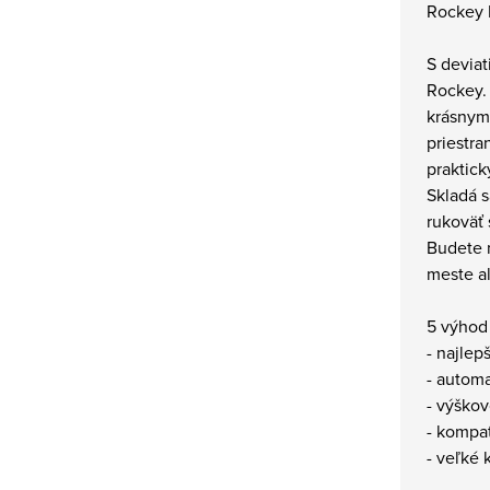
Rockey 
S deviat
Rockey. 
krásnym
priestr
praktic
Skladá s
rukoväť 
Budete 
meste al
5 výhod
- najlep
- automa
- výškov
- kompat
- veľké 