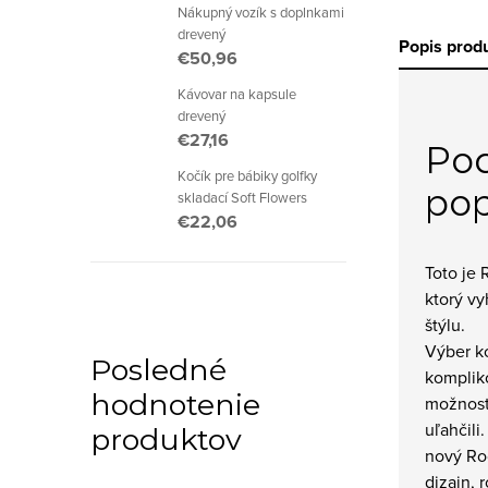
Nákupný vozík s doplnkami
drevený
Popis prod
€50,96
Kávovar na kapsule
drevený
€27,16
Po
Kočík pre bábiky golfky
pop
skladací Soft Flowers
€22,06
Toto je 
ktorý v
štýlu.
Výber k
Posledné
komplik
hodnotenie
možností
uľahčili
produktov
nový Ro
dizajn, 