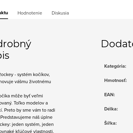
uktu
Hodnotenie
Diskusia
drobný
Dodat
is
Kategória
:
Rockey - systém kočíkov,
Hmotnosť
:
yhovuje vášmu životnému
EAN
:
očíka môže byť veľmi
ovaný. Toľko modelov a
Délka
:
. Preto by sme vám to radi
. Predstavujeme náš úplne
Šířka
:
ckey: jeden systém, jeden
rovnaké kľúčové vlastnosti,