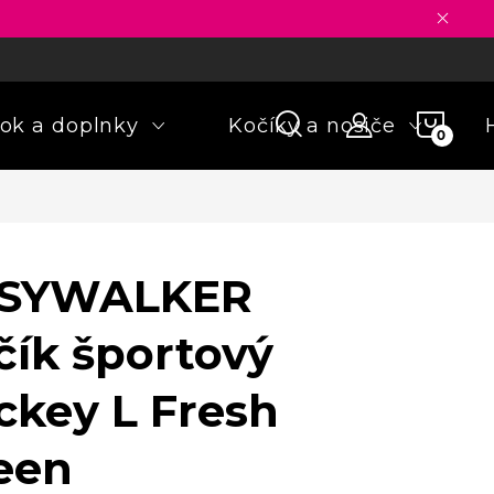
ny osobných údajov
Formulár na odstúpenie od zmluvy
Rekla
NÁKU
ok a doplnky
Kočíky a nosiče
KOŠÍ
SYWALKER
čík športový
ckey L Fresh
een