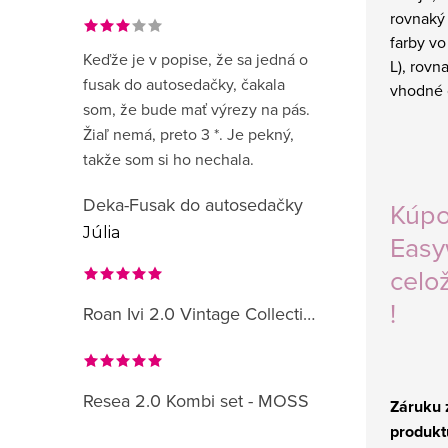
rovnaký
farby vo
Keďže je v popise, že sa jedná o
L), rovn
fusak do autosedačky, čakala
vhodné 
som, že bude mať výrezy na pás.
Žiaľ nemá, preto 3 *. Je pekný,
takže som si ho nechala.
Deka-Fusak do autosedačky
Kúpo
Júlia
Easy
celo
!
Roan Ivi 2.0 Vintage Collection
Resea 2.0 Kombi set - MOSS
Záruku z
produkt