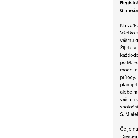
Registrá
6 mesia
Na veľko
Všetko z
vášmu di
Žijete v
každode
po M. P
model n
prírody,
plánujet
alebo m
vašim 
spoločn
S, M ale
Čo je n
- Systé