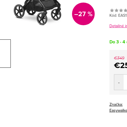
–27 %
Kód:
EAS
Detailné 
Do 3 - 4 
€349
€2
Jedno
cena:
Značka:
Easywalke