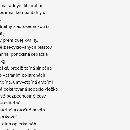
ania jedným kliknutím
odenia, kompatibilný s
u
ibilný s autosedačkou (s
mi)
y prémiovej kvality,
é z recyklovaných plastov
ranná, pohodlná sedačka.
 kg
veľká, predĺžiteľná slnečná
 s vetraním po stranách
ateľná, umývateľná a veľmi
á polstrovaná sedacia vložka
ové bezpečnostné pásy,
staviteľné
ateľné a otočné madlo
 rukoväť
iteľná opierka nôh