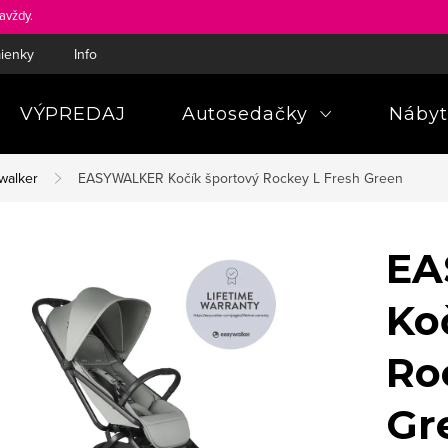
avždy.
ienky
Informácie a poučenia pre spotrebiteľa
Pravidlá ochra
VÝPREDAJ
Autosedačky
Nábyt
walker
EASYWALKER Kočík športový Rockey L Fresh Green
EA
Ko
Ro
Gr