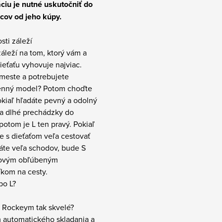
ciu je nutné uskutočniť do
cov od jeho kúpy.
sti záleží
áleží na tom, ktorý vám a
eťaťu vyhovuje najviac.
 meste a potrebujete
nný model? Potom choďte
okiaľ hľadáte pevný a odolný
a dlhé prechádzky do
 potom je L ten pravý. Pokiaľ
e s dieťaťom veľa cestovať
áte veľa schodov, bude S
novým obľúbeným
íkom na cesty.
bo L?
a Rockeym tak skvelé?
m automatického skladania a