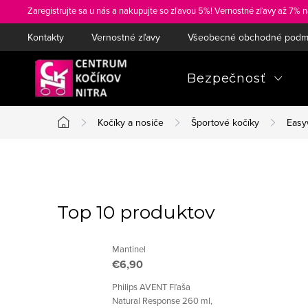
Prejsť
Zaregistrujte sa u nás a nakupujte so zľavou 5%! Vernostné zľavy až 7% n
na
Kontakty
Vernostné zľavy
Všeobecné obchodné podm
obsah
Bezpečnosť
Kočíky a nosiče
Športové kočíky
Easy
Domov
B
o
Top 10 produktov
č
Mantinel
n
€6,90
ý
Philips AVENT Fľaša
Natural Response 260 ml,