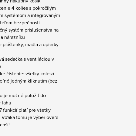
ranný nákupný košík
enie 4 kolies s pokročilým
m systémom a integrovaným
teľom bezpečnosti
čný systém príslušenstva na
 a nárazníku
e pláštenky, madla a opierky
vá sedačka s ventiláciou v
e
hké čistenie: všetky kolesá
eľné jedným kliknutím (bez
o je možné položiť do
v ľahu
7 funkcií platí pre všetky
. Vďaka tomu je výber oveľa
chší!