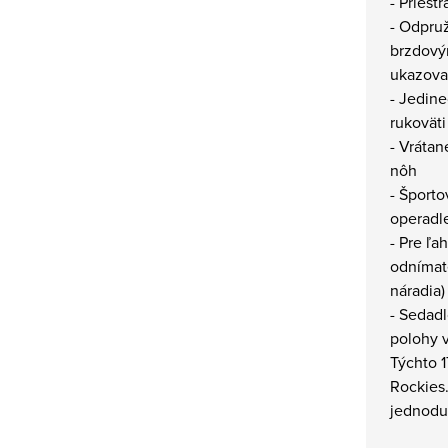
- Priest
- Odpruž
brzdový
ukazova
- Jedine
rukoväti
- Vrátan
nôh
- Športo
operadl
- Pre ľa
odnímat
náradia)
- Sedadl
polohy 
Týchto 1
Rockies
jednodu