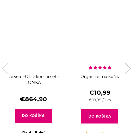
ReSea FOLD kombi set -
Organizér na kočík
TONKA
€10,99
€864,90
Jednotková
€10,99 / 1 ks
cena:
DO KOŠÍKA
DO KOŠÍKA
Do 4 - 5 dní