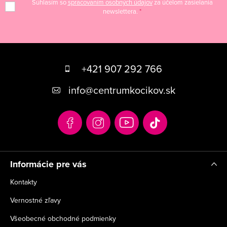
Súhlasím so
spracovaním osobných údajov
za účelom zasielania
newslettera.
Z
á
+421 907 292 766
p
info
@
centrumkocikov.sk
ä
t
i
e
Informácie pre vás
Kontakty
Vernostné zľavy
Všeobecné obchodné podmienky