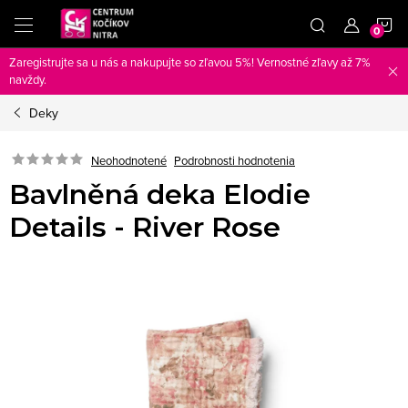
Prejsť
N
na
obsah
Zaregistrujte sa u nás a nakupujte so zľavou 5%! Vernostné zľavy až 7%
K
navždy.
Deky
Neohodnotené
Podrobnosti hodnotenia
Bavlněná deka Elodie
Details - River Rose