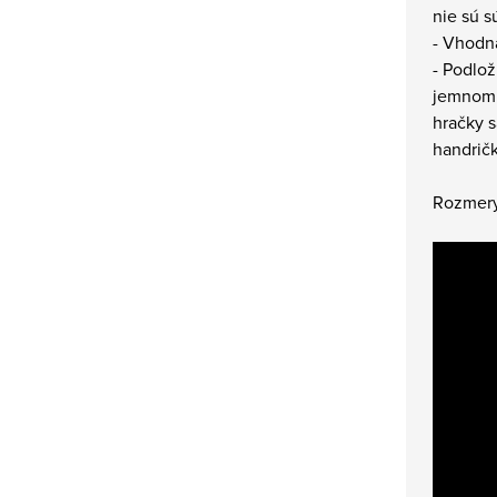
nie sú s
- Vhodná
- Podlo
jemnom 
hračky s
handrič
Rozmery: