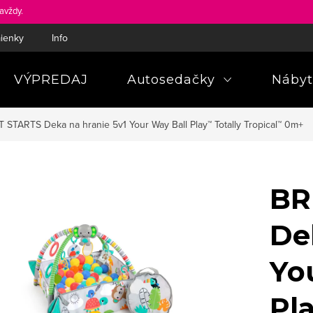
avždy.
ienky
Informácie a poučenia pre spotrebiteľa
Pravidlá ochra
VÝPREDAJ
Autosedačky
Nábyt
 STARTS Deka na hranie 5v1 Your Way Ball Play™ Totally Tropical™ 0m+
BR
De
Yo
Pl