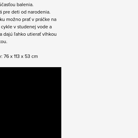
účasťou balenia.
 pre deti od narodenia.
žku možno prať v práčke na
cykle v studenej vode a
a dajú ľahko utierať vlhkou
kou.
 76 x 113 x 53 cm