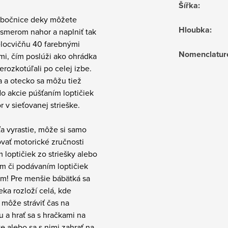
Šířka
:
 bočnice deky môžete
Hloubka
:
 smerom nahor a naplniť tak
elocvičňu 40 farebnými
Nomenclatur
mi, čím poslúži ako ohrádka
erozkotúľali po celej izbe.
 a otecko sa môžu tiež
do akcie púšťaním loptičiek
r v sieťovanej strieške.
a vyrastie, môže si samo
vať motorické zručnosti
 loptičiek zo striešky alebo
m či podávaním loptičiek
am! Pre menšie bábätká sa
eka rozloží celá, kde
 môže stráviť čas na
u a hrať sa s hračkami na
e alebo sa s nimi zahrať na