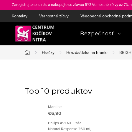
Prejsť
Zaregistrujte sa u nás a nakupujte so zľavou 5%! Vernostné zľavy až 7% n
na
Kontakty
Vernostné zľavy
Všeobecné obchodné podm
obsah
Bezpečnosť
Hračky
Hrazda/deka na hranie
BRIGHT
Domov
B
o
Top 10 produktov
č
Mantinel
n
€6,90
ý
Philips AVENT Fľaša
Natural Response 260 ml,