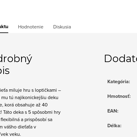
uktu
Hodnotenie
Diskusia
drobný
Dodat
is
Kategória
:
eťa miluje hru s loptičkami –
Hmotnosť
:
 mu tú najikonickejšiu deku
e, korá obsahuje až 40
EAN
:
k! Táto deka s 5 spôsobmi hry
 flexibilná a prispôsobí sa
Délka
:
m vášho dieťaťa v
vek veku.