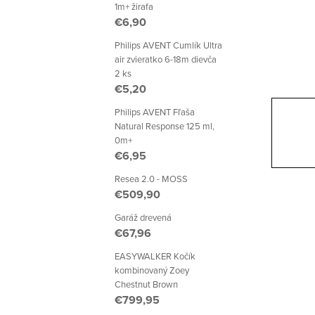
p
1m+ žirafa
€6,90
a
Philips AVENT Cumlík Ultra
n
air zvieratko 6-18m dievča
2 ks
e
€5,20
l
Philips AVENT Fľaša
Natural Response 125 ml,
0m+
€6,95
Resea 2.0 - MOSS
€509,90
Garáž drevená
€67,96
EASYWALKER Kočík
kombinovaný Zoey
Chestnut Brown
€799,95