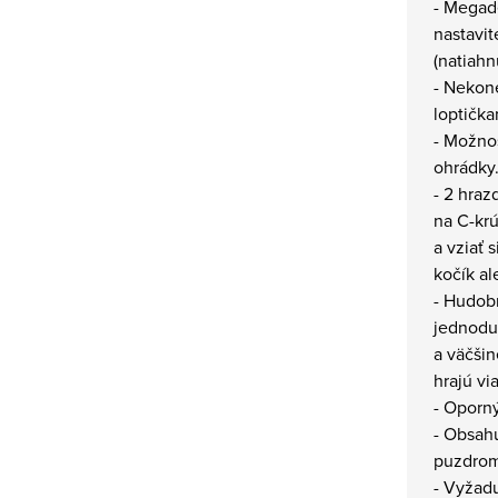
- Megad
nastavi
(natiahn
- Nekon
loptička
- Možno
ohrádky
- 2 hra
na C-kr
a vziať 
kočík a
- Hudobn
jednodu
a väčšin
hrajú vi
- Oporný
- Obsahu
puzdrom
- Vyžadu