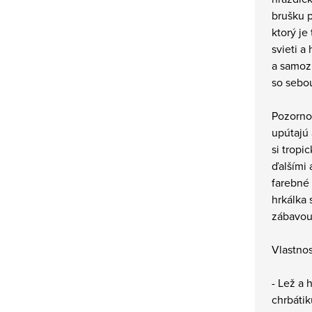
brušku 
ktorý je
svieti a
a samoz
so sebou
Pozorno
upútajú 
si tropi
ďalšími 
farebné 
hrkálka 
zábavou
Vlastnos
- Lež a h
chrbátik