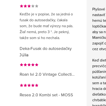
Plyšové
Keďže je v popise, že sa jedná o
nastaviť
fusak do autosedačky, čakala
hernú t
som, že bude mať výrezy na pás.
loptička
aby sa n
Žiaľ nemá, preto 3 *. Je pekný,
Mamička
takže som si ho nechala.
zapojiť 
Deka-Fusak do autosedačky
cez otvo
Júlia
Keď dieť
precvičo
púšťaním
Roan Ivi 2.0 Vintage Collection
kotúľaní
sem a t
hracia d
dieťatko
Resea 2.0 Kombi set - MOSS
chrbátik
hrazdičk