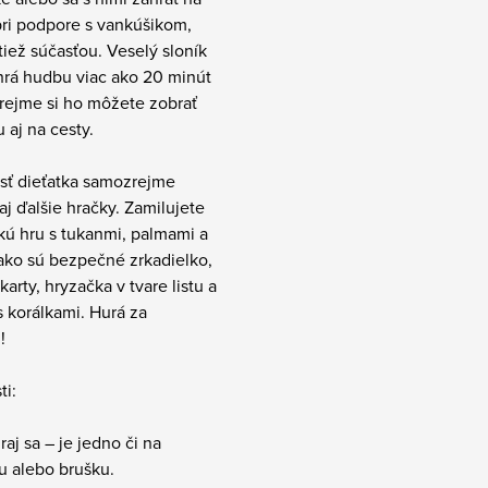
pri podpore s vankúšikom,
 tiež súčasťou. Veselý sloník
 hrá hudbu viac ako 20 minút
rejme si ho môžete zobrať
 aj na cesty.
sť dieťatka samozrejme
aj ďalšie hračky. Zamilujete
ckú hru s tukanmi, palmami a
ako sú bezpečné zrkadielko,
karty, hryzačka v tvare listu a
s korálkami. Hurá za
!
ti:
raj sa – je jedno či na
u alebo brušku.