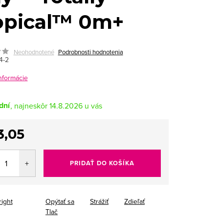
opical™ 0m+
Neohodnotené
Podrobnosti hodnotenia
4-2
informácie
dní
14.8.2026
3,05
tková
PRIDAŤ DO KOŠÍKA
right
Opýtať sa
Strážiť
Zdieľať
Tlač