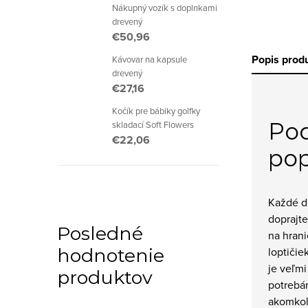
Nákupný vozík s doplnkami
drevený
€50,96
Popis prod
Kávovar na kapsule
drevený
€27,16
Kočík pre bábiky golfky
Po
skladací Soft Flowers
€22,06
pop
Každé di
doprajte
Posledné
na hrani
loptičie
hodnotenie
je veľmi
produktov
potrebá
akomkoľ