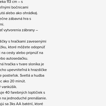
eka 113 cm – s
teľnými bočnicami
utá alebo ako ohrádka).
ečne zábavná hra s
mi.
sť vytvorenia zábrany –
.
zdičky s hračkami zavesenými
úžku, ktoré môžete odopnúť
si na cesty alebo pripnúť na
lebo autosedačku.
á hračka v tvare sloníka je
cho upevniteľná k hrazdičke
e postieľok. Svetlá a hudba
ac ako 20 minút.
 vankúšik.
je 40 farebných loptičiek s
 na jednoduché prenášanie.
jú sa 3ks AA batérií, ktoré