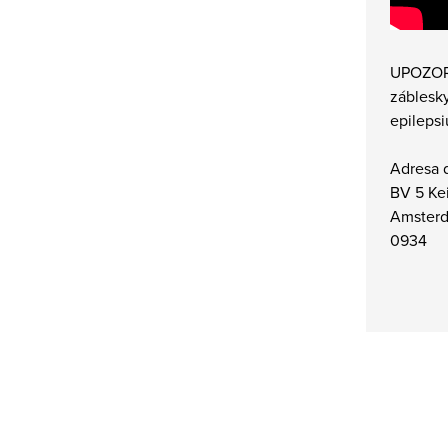
UPOZORN
záblesky
epilepsi
Adresa 
BV 5 Kei
Amsterd
0934