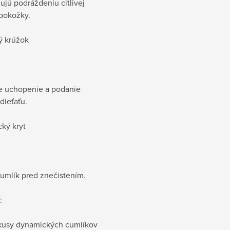
ujú podráždeniu citlivej
 pokožky.
ý krúžok
e uchopenie a podanie
dieťaťu.
ký kryt
cumlík pred znečistením.
:
kusy dynamických cumlíkov