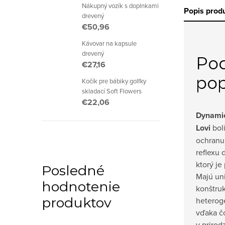
Nákupný vozík s doplnkami
Popis prod
drevený
€50,96
Kávovar na kapsule
drevený
Po
€27,16
pop
Kočík pre bábiky golfky
skladací Soft Flowers
€22,06
Dynamic
Lovi
bol
ochranu
reflexu 
ktorý je
Posledné
Majú un
hodnotenie
konštru
produktov
heterogé
vďaka č
v priro