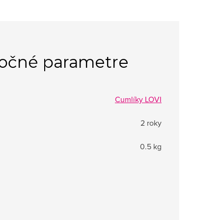
očné parametre
Cumlíky LOVI
2 roky
0.5 kg