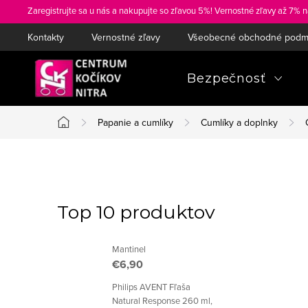
Prejsť
Zaregistrujte sa u nás a nakupujte so zľavou 5%! Vernostné zľavy až 7% n
na
Kontakty
Vernostné zľavy
Všeobecné obchodné podm
obsah
Bezpečnosť
Papanie a cumlíky
Cumlíky a doplnky
Domov
B
o
Top 10 produktov
č
Mantinel
n
€6,90
ý
Philips AVENT Fľaša
Natural Response 260 ml,