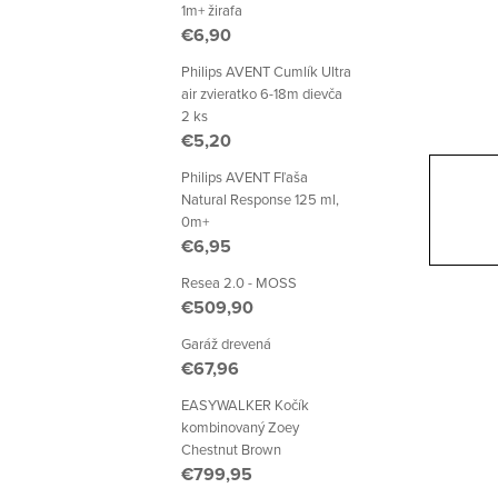
p
1m+ žirafa
€6,90
a
Philips AVENT Cumlík Ultra
n
air zvieratko 6-18m dievča
2 ks
e
€5,20
l
Philips AVENT Fľaša
Natural Response 125 ml,
0m+
€6,95
Resea 2.0 - MOSS
€509,90
Garáž drevená
€67,96
EASYWALKER Kočík
kombinovaný Zoey
Chestnut Brown
€799,95