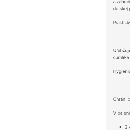
a zabraň
detskej
Praktick
Uľahčuj
cumlíka 
Hygienic
Chráni 
V balení
2 