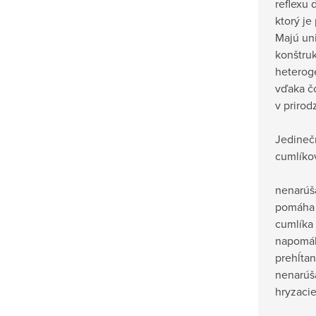
reflexu 
ktorý je
Majú un
konštru
heterogé
vďaka č
v priro
Jedineč
cumlíko
nenarúša
pomáha b
cumlíka
napomáh
prehĺtan
nenarúša
hryzacie