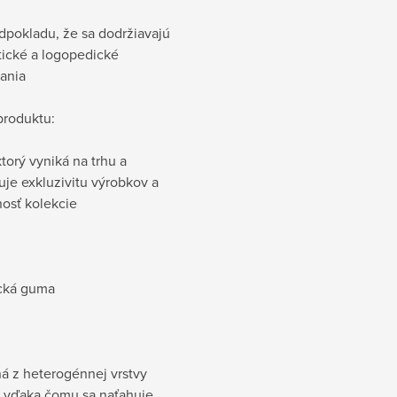
edpokladu, že sa dodržiavajú
tické a logopedické
ania
produktu:
ktorý vyniká na trhu a
je exkluzivitu výrobkov a
osť kolekcie
cká guma
á z heterogénnej vrstvy
, vďaka čomu sa naťahuje