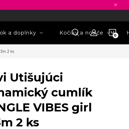
ny osobných údajov
Formulár na odstúpenie od zmluvy
Rekla
NÁKU
ok a doplnky
Kočíky a nosiče
KOŠÍ
-3m 2 ks
i Utišujúci
namický cumlík
NGLE VIBES girl
3m 2 ks