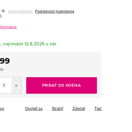
Neohodnotené
Podrobnosti hodnotenia
5
informácie
m
12.8.2026
,99
tková
ks
PRIDAŤ DO KOŠÍKA
ovi
Opýtať sa
Strážiť
Zdieľať
Tlač