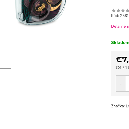
Kód:
2581
Detailné 
Sklado
€7
Jedno
€4 / 1 
cena:
Značka:
L