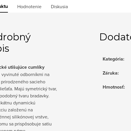
uktu
Hodnotenie
Diskusia
drobný
Dodat
is
Kategória
:
ké utišujúce cumlíky
Záruka
:
i vyvinuté odborníkmi na
 prirodzeného sacieho
Hmotnosť
:
dieťaťa. Majú symetrický tvar,
 podobný tvaru bradavky.
ikátnu dynamickú
kciu založenú na
nnej silikónovej vrstve,
omu sa prispôsobuje satiu
dzenom rytme.