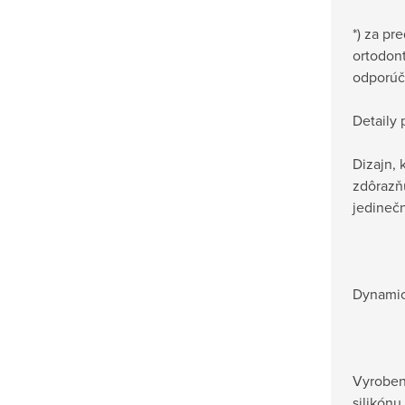
*) za pr
ortodon
odporúč
Detaily 
Dizajn, 
zdôrazňu
jedinečn
Dynami
Vyroben
silikónu