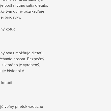
je podľa rytmu satia dieťaťa.
cký tvar gumy odzrkadľuje
nej bradavky.
aný kotúč
aný tvar umožňuje dieťaťu
ýchanie nosom. Bezpečný
, z ktorého je vyrobený,
uje bisfenol A.
 kotúči
ú voľný prietok vzduchu