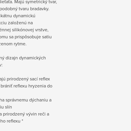
dieťaťa. Majú symetrický tvar,
 podobný tvaru bradavky.
ikátnu dynamickú
kciu založenú na
nnej silikónovej vrstve,
omu sa prispôsobuje satiu
dzenom rytme.
ný dizajn dynamických
v:
jú prirodzený sací reflex
rániť reflexu hryzenia do
a správnemu dýchaniu a
iu slín
 prirodzený vývin reči a
ho reflexu *