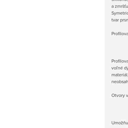
a zmršťu
Symetri
tvar prs
Profilov
Profilov
voľné d
materiál
neobsah
Otvory v
Umožňuj