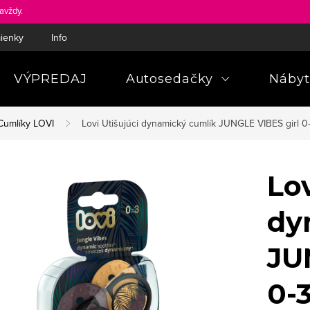
avždy.
ienky
Informácie a poučenia pre spotrebiteľa
Pravidlá ochra
VÝPREDAJ
Autosedačky
Nábyt
Cumlíky LOVI
Lovi Utišujúci dynamický cumlík JUNGLE VIBES girl 0
Lov
dy
JU
0-