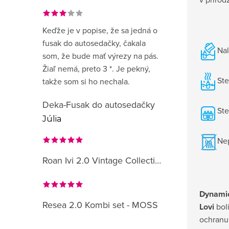
Keďže je v popise, že sa jedná o
fusak do autosedačky, čakala
Nal
som, že bude mať výrezy na pás.
Žiaľ nemá, preto 3 *. Je pekný,
Ste
takže som si ho nechala.
Deka-Fusak do autosedačky
Ste
Júlia
Nep
Roan Ivi 2.0 Vintage Collection
Dynamic
Resea 2.0 Kombi set - MOSS
Lovi
bol
ochranu