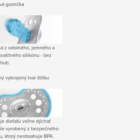
ová gumička
á z odolného, jemného a
valitného silikónu - bez
huti.
ý vykrojený tvar štítku
e dieťaťu voľne dýchať
Je vyrobený z bezpečného
u, ktorý neobsahuje BPA.