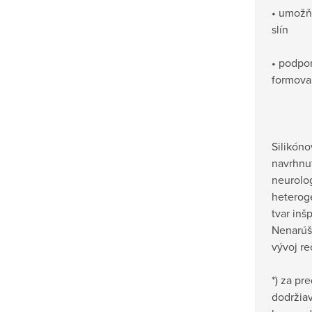
• umožň
slín
• podpor
formova
Silikón
navrhnu
neurolo
heterogé
tvar inš
Nenarúša
vývoj re
*) za pr
dodržia