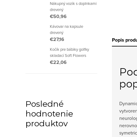
Nákupný vozík s doplnkami
drevený
€50,96
Kávovar na kapsule
drevený
€27,16
Popis prod
Kočík pre bábiky golfky
skladací Soft Flowers
€22,06
Po
pop
Posledné
Dynamic
vytvoren
hodnotenie
neurolo
produktov
nerovnor
symetric