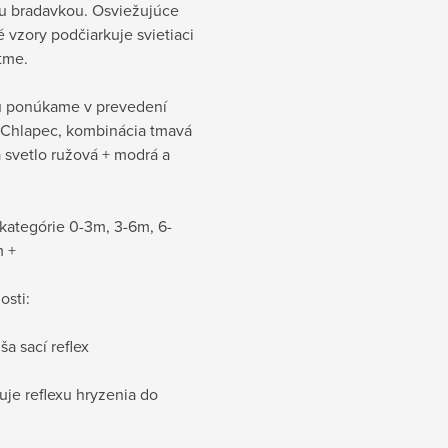
u bradavkou. Osviežujúce
vzory podčiarkuje svietiaci
tme.
u ponúkame v prevedení
Chlapec, kombinácia tmavá
 svetlo ružová + modrá a
kategórie 0-3m, 3-6m, 6-
m +
osti:
ša sací reflex
uje reflexu hryzenia do