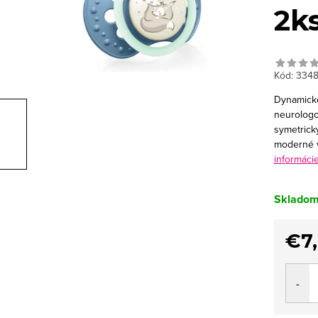
2k
Kód:
334
Dynamické
neurologo
symetrick
moderné v
informáci
Sklado
€7
Jedno
cena: