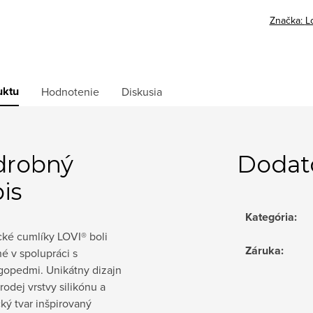
Značka:
L
uktu
Hodnotenie
Diskusia
drobný
Dodat
is
Kategória
:
ké cumlíky LOVI® boli
Záruka
:
é v spolupráci s
gopedmi. Unikátny dizajn
odej vrstvy silikónu a
ký tvar inšpirovaný