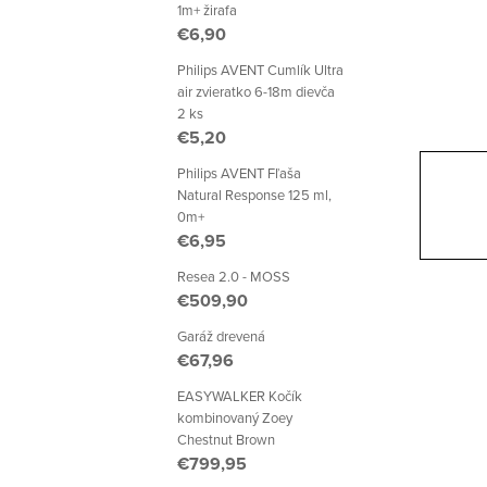
p
1m+ žirafa
€6,90
a
Philips AVENT Cumlík Ultra
n
air zvieratko 6-18m dievča
2 ks
e
€5,20
l
Philips AVENT Fľaša
Natural Response 125 ml,
0m+
€6,95
Resea 2.0 - MOSS
€509,90
Garáž drevená
€67,96
EASYWALKER Kočík
kombinovaný Zoey
Chestnut Brown
€799,95