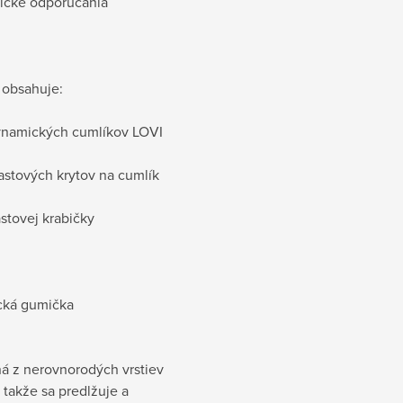
ické odporúčania
 obsahuje:
dynamických cumlíkov LOVI
lastových krytov na cumlík
lastovej krabičky
ká gumička
á z nerovnorodých vrstiev
, takže sa predlžuje a