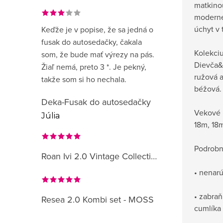
matkino
moderné 
úchyt v 
Keďže je v popise, že sa jedná o
fusak do autosedačky, čakala
Kolekci
som, že bude mať výrezy na pás.
Dievča&
Žiaľ nemá, preto 3 *. Je pekný,
ružová a
takže som si ho nechala.
béžová.
Deka-Fusak do autosedačky
Vekové 
Júlia
18m, 18
Podrobn
Roan Ivi 2.0 Vintage Collection
• nenarú
• zabraň
Resea 2.0 Kombi set - MOSS
cumlíka