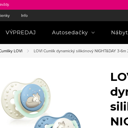
avždy.
ienky
Informácie a poučenia pre spotrebiteľa
Pravidlá ochra
VÝPREDAJ
Autosedačky
Nábyt
Cumlíky LOVI
LOVI Cumlík dynamický silikónový NIGHT&DAY 3-6m 
LO
dy
sil
NI