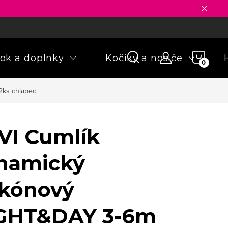
ny osobných údajov
Formulár na odstúpenie od zmluvy
Rekla
NÁKU
ok a doplnky
Kočíky a nosiče
KOŠÍ
2ks chlapec
VI Cumlík
namický
ikónový
GHT&DAY 3-6m