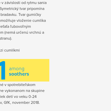
 v závislosti od rytmu sania
 Symetrický tvar pripomína
 bradavku. Tvar gumičky
 umožňuje vloženie cumlíka
dieťaťa ľubovoľným
m (nemá určenú vrchnú a
tranu).
dzi cumlíkmi
né v spotrebiteľskom
me vykonanom na skupine
iek detí vo veku 0-24
v, GfK, november 2018.