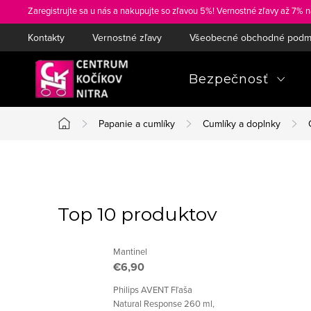
Prejsť
Zaregistrujte sa u nás a nakupujte so zľavou 5%! Vernostné zľavy až 7% n
na
Kontakty
Vernostné zľavy
Všeobecné obchodné podm
obsah
Bezpečnosť
Papanie a cumlíky
Cumlíky a doplnky
Domov
B
o
Top 10 produktov
č
Mantinel
n
€6,90
ý
Philips AVENT Fľaša
Natural Response 260 ml,