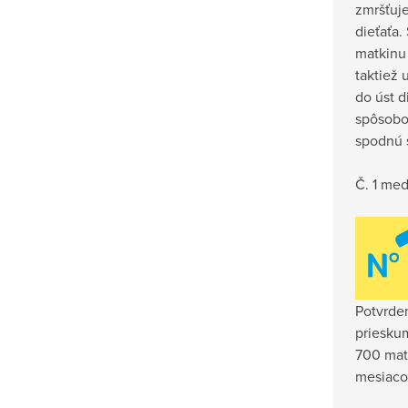
zmršťuje
dieťaťa.
matkinu
taktiež
do úst 
spôsobo
spodnú s
Č. 1 me
Potvrde
priesku
700 mat
mesiaco