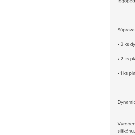
logoped
Súprava
• 2 ks 
• 2 ks p
• 1 ks p
Dynamic
Vyroben
silikónu