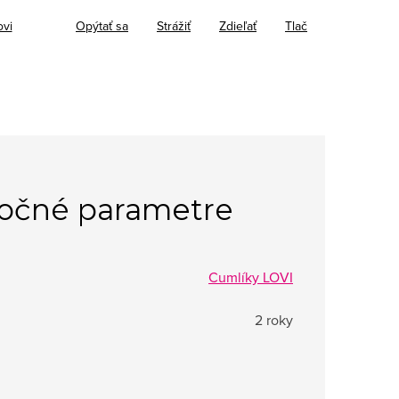
ovi
Opýtať sa
Strážiť
Zdieľať
Tlač
očné parametre
Cumlíky LOVI
2 roky