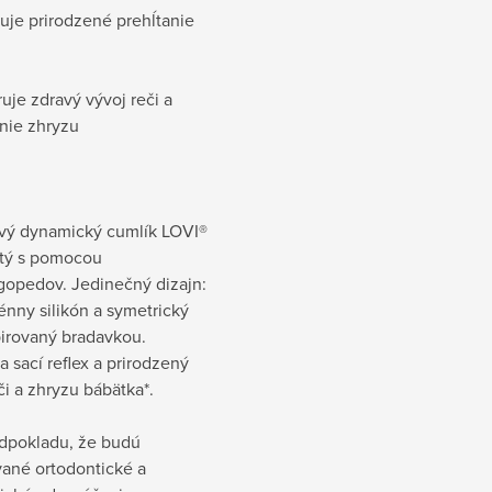
uje prirodzené prehĺtanie
uje zdravý vývoj reči a
nie zhryzu
ový dynamický cumlík LOVI®
tý s pomocou
gopedov. Jedinečný dizajn:
nny silikón a symetrický
pirovaný bradavkou.
 sací reflex a prirodzený
či a zhryzu bábätka*.
edpokladu, že budú
vané ortodontické a