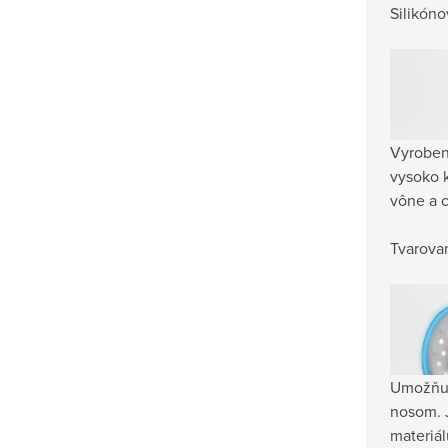
Silikón
Vyroben
vysoko k
vône a c
Tvarovan
Umožňuj
nosom. 
materiál