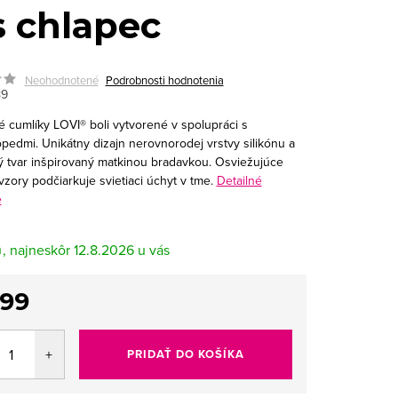
s chlapec
Neohodnotené
Podrobnosti hodnotenia
89
 cumlíky LOVI® boli vytvorené v spolupráci s
pedmi. Unikátny dizajn nerovnorodej vrstvy silikónu a
ý tvar inšpirovaný matkinou bradavkou. Osviežujúce
zory podčiarkuje svietiaci úchyt v tme.
Detailné
e
m
12.8.2026
,99
tková
PRIDAŤ DO KOŠÍKA