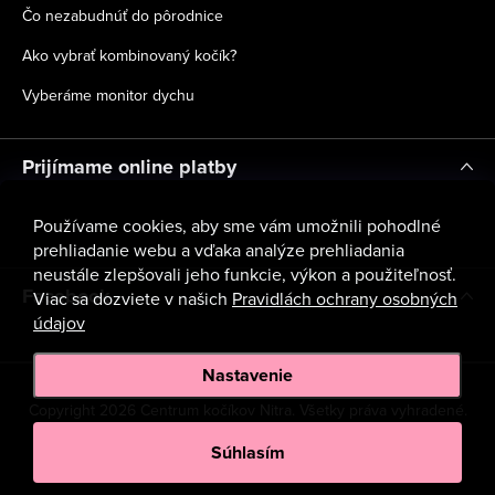
Čo nezabudnúť do pôrodnice
Ako vybrať kombinovaný kočík?
Vyberáme monitor dychu
Prijímame online platby
Používame cookies, aby sme vám umožnili pohodlné
prehliadanie webu a vďaka analýze prehliadania
neustále zlepšovali jeho funkcie, výkon a použiteľnosť.
Facebook
Viac sa dozviete v našich
Pravidlách ochrany osobných
údajov
Nastavenie
Copyright 2026
Centrum kočíkov Nitra
. Všetky práva vyhradené.
Upraviť nastavenie cookies
Súhlasím
Vytvoril Shoptet