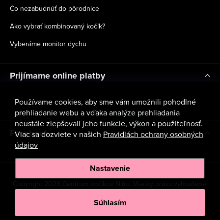
Čo nezabudnúť do pôrodnice
Ako vybrať kombinovaný kočík?
Vyberáme monitor dychu
Prijímame online platby
Používame cookies, aby sme vám umožnili pohodlné
prehliadanie webu a vďaka analýze prehliadania
neustále zlepšovali jeho funkcie, výkon a použiteľnosť.
Facebook
Viac sa dozviete v našich
Pravidlách ochrany osobných
údajov
Nastavenie
Copyright 2026
Centrum kočíkov Nitra
. Všetky práva vyhradené.
Upraviť nastavenie cookies
Súhlasím
Vytvoril Shoptet