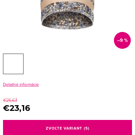
–9 %
Detailné informácie
€25,63
€23,16
Jednotková
cena:
ZVOĽTE VARIANT
(5)