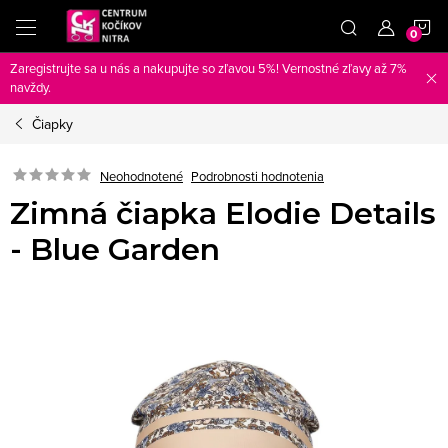
Prejsť
N
na
obsah
Zaregistrujte sa u nás a nakupujte so zľavou 5%! Vernostné zľavy až 7%
K
navždy.
Čiapky
Neohodnotené
Podrobnosti hodnotenia
Zimná čiapka Elodie Details
- Blue Garden