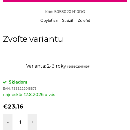
Kód:
50530201410DG
Opýtať sa
Strážiť
Zdieľať
Varianta: 2-3 roky
| 50530201410DF
Skladom
EAN:
7333222018878
12.8.2026
€23,16