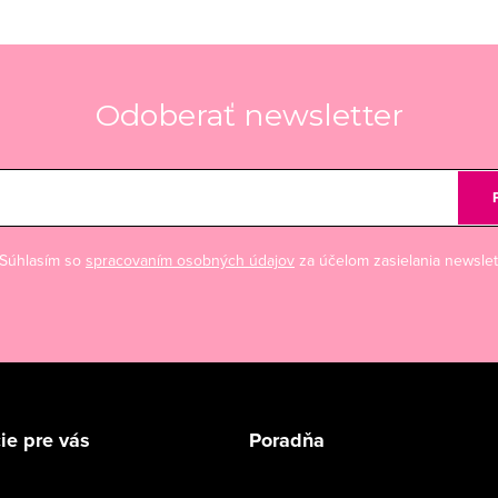
Odoberať newsletter
Súhlasím so
spracovaním osobných údajov
za účelom zasielania newslet
ie pre vás
Poradňa