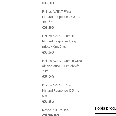
p
€6,90
a
Philips AVENT Fľaša
Natural Response 260 ml,
n
1m+ žirafa
€6,90
e
Philips AVENT Cumlík
l
Natural Response 1 prvý
prietok 0m, 2 ks
€6,50
Philips AVENT Cumlík Ultra
air zvieratko 6-18m dievča
2 ks
€5,20
Philips AVENT Fľaša
Natural Response 125 ml,
0m+
€6,95
Popis prod
Resea 2.0 - MOSS
€509,90