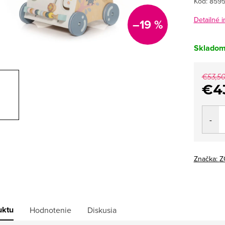
Kód:
8595
Detailné 
–19 %
Sklado
€53,5
€4
Jedno
cena:
Značka:
Z
uktu
Hodnotenie
Diskusia