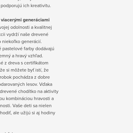
podporujú ich kreativitu.
 viacerými generáciami
ojej odolnosti a kvalitnej
cii vydrží naše drevené
 niekoľko generácií.
é pastelové farby dodávajú
emný a hravý vzhľad.
 z dreva s certifikátom
že si môžete byť istí, že
ýrobok pochádza z dobre
darovaných lesov. Vďaka
drevené chodítko na aktivity
ou kombináciou hravosti a
nosti. Vaše deti sa nielen
hodiť, ale užijú si aj hodiny