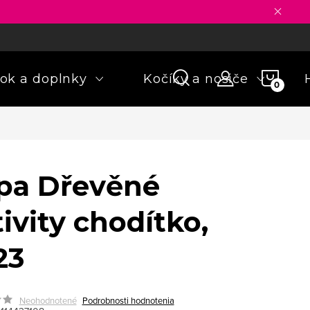
ny osobných údajov
Formulár na odstúpenie od zmluvy
Rekla
NÁKU
ok a doplnky
Kočíky a nosiče
KOŠÍ
pa Dřevěné
ivity chodítko,
23
Neohodnotené
Podrobnosti hodnotenia