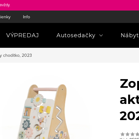
avždy.
ienky
Informácie a poučenia pre spotrebiteľa
Pravidlá ochra
VÝPREDAJ
Autosedačky
Nábyt
y chodítko, 2023
Zo
akt
20