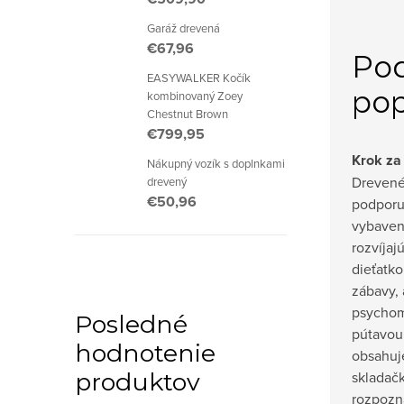
Garáž drevená
€67,96
Po
EASYWALKER Kočík
pop
kombinovaný Zoey
Chestnut Brown
€799,95
Krok za
Nákupný vozík s doplnkami
Drevené
drevený
€50,96
podporuj
vybaven
rozvíjaj
dieťatko
zábavy, 
psychom
Posledné
pútavou 
hodnotenie
obsahuje
skladač
produktov
rozpozná