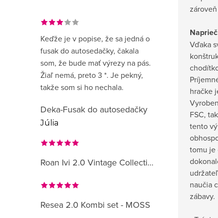
zároveň 
Naprieč
Keďže je v popise, že sa jedná o
Vďaka sv
fusak do autosedačky, čakala
konštruk
som, že bude mať výrezy na pás.
chodítko
Žiaľ nemá, preto 3 *. Je pekný,
Príjemn
takže som si ho nechala.
hračke j
Vyrobené
Deka-Fusak do autosedačky
FSC, tak
Júlia
tento v
obhospo
tomu je 
dokonal
Roan Ivi 2.0 Vintage Collection
udržateľ
naučia c
zábavy.
Resea 2.0 Kombi set - MOSS