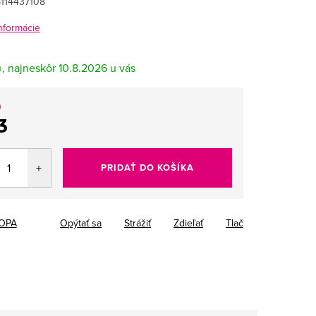
114437108
informácie
m
10.8.2026
0
3
tková
PRIDAŤ DO KOŠÍKA
OPA
Opýtať sa
Strážiť
Zdieľať
Tlač