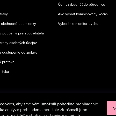
Čo nezabudnúť do pôrodnice
zľavy
Ako vybrať kombinovaný kočík?
 obchodné podmienky
Vyberáme monitor dychu
a poučenia pre spotrebiteľa
chrany osobných údajov
a odstúpenie od zmluvy
 protokol
návka
cookies, aby sme vám umožnili pohodlné prehliadanie
S
a analýze prehliadania neustále zlepšovali jeho
kon a použiteľnosť. Viac sa dozviete v našich