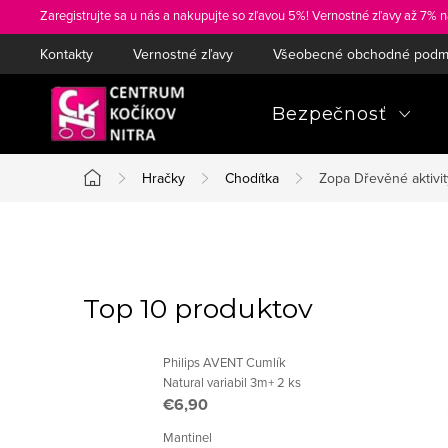
Prejsť
Zaregistrujte sa u nás a nakupujte so zľavou 5%! Vernostné zľavy až 7% n
na
Kontakty
Vernostné zľavy
Všeobecné obchodné podm
obsah
Bezpečnosť
Hračky
Chodítka
Zopa Dřevěné aktivit
Domov
B
o
Top 10 produktov
č
Philips AVENT Cumlík
n
Natural variabil 3m+ 2 ks
€6,90
ý
Mantinel