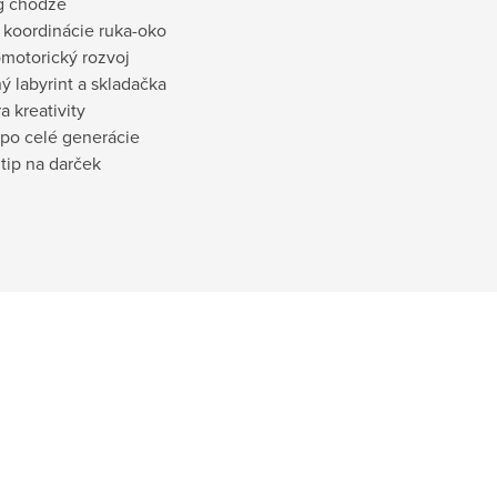
ng chôdze
 koordinácie ruka-oko
omotorický rozvoj
ý labyrint a skladačka
a kreativity
 po celé generácie
 tip na darček