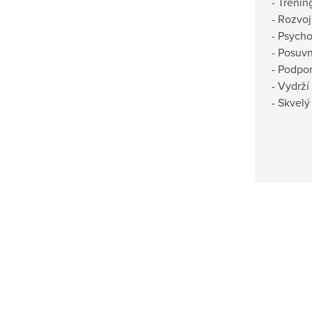
- Tréni
- Rozvoj
- Psych
- Posuvn
- Podpor
- Vydrží
- Skvelý