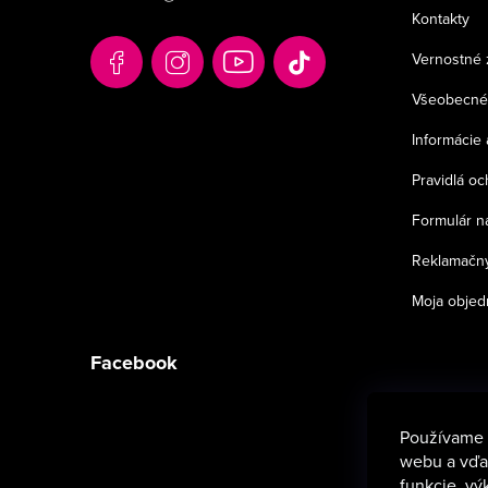
ä
Kontakty
t
Vernostné 
i
Všeobecné
e
Informácie 
Pravidlá o
Formulár n
Reklamačný
Moja objed
Facebook
Používame 
webu a vďak
funkcie, vý