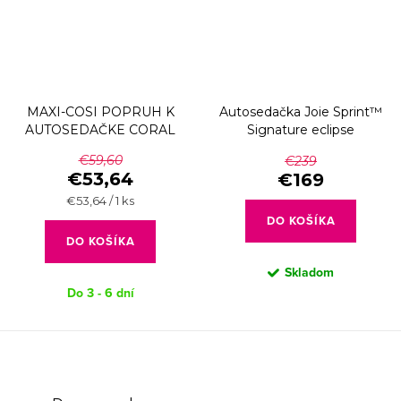
MAXI-COSI POPRUH K
Autosedačka Joie Sprint™
AUTOSEDAČKE CORAL
Signature eclipse
€59,60
€239
€53,64
€169
Jednotková
€53,64 / 1 ks
cena:
DO KOŠÍKA
DO KOŠÍKA
Skladom
Do 3 - 6 dní