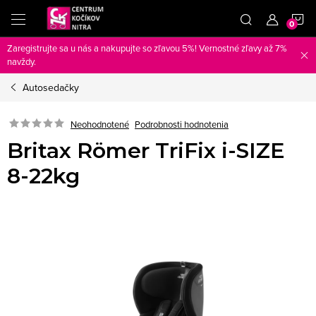
Prejsť
N
na
obsah
Zaregistrujte sa u nás a nakupujte so zľavou 5%! Vernostné zľavy až 7%
K
navždy.
Autosedačky
Neohodnotené
Podrobnosti hodnotenia
Britax Römer TriFix i-SIZE
8-22kg