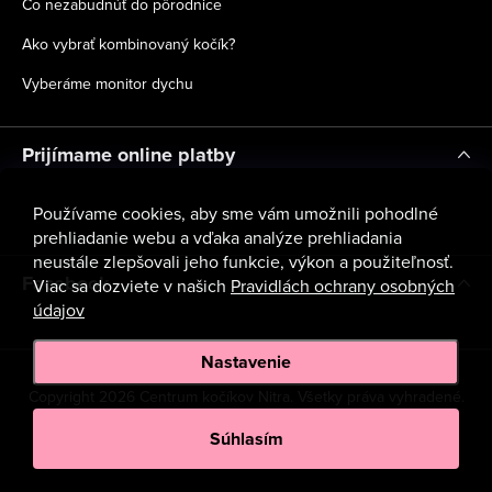
Čo nezabudnúť do pôrodnice
Ako vybrať kombinovaný kočík?
Vyberáme monitor dychu
Prijímame online platby
Používame cookies, aby sme vám umožnili pohodlné
prehliadanie webu a vďaka analýze prehliadania
neustále zlepšovali jeho funkcie, výkon a použiteľnosť.
Facebook
Viac sa dozviete v našich
Pravidlách ochrany osobných
údajov
Nastavenie
Copyright 2026
Centrum kočíkov Nitra
. Všetky práva vyhradené.
Upraviť nastavenie cookies
Súhlasím
Vytvoril Shoptet