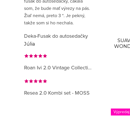
fusak do autosedačky, čakala
som, že bude mať výrezy na pás.
Žiaľ nemá, preto 3 *. Je pekný,
takže som si ho nechala.
Deka-Fusak do autosedačky
SUAVI
Júlia
WONDE
P
Roan Ivi 2.0 Vintage Collection
Resea 2.0 Kombi set - MOSS
Výpredaj