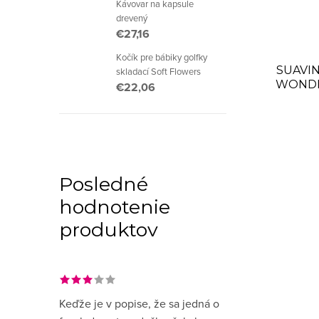
Kávovar na kapsule
drevený
€27,16
Kočík pre bábiky golfky
SUAVIN
skladací Soft Flowers
WONDE
€22,06
Posledné
hodnotenie
produktov
Keďže je v popise, že sa jedná o