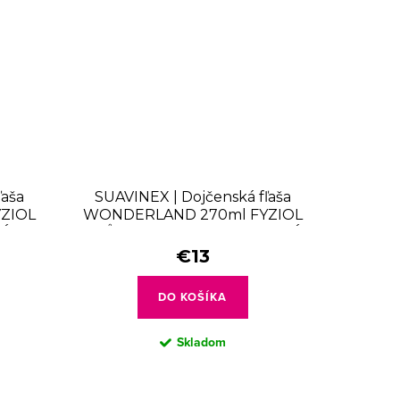
ľaša
SUAVINEX | Dojčenská fľaša
ZIOL
WONDERLAND 270ml FYZIOL
VÁ
PRŮTOK M - LIBERTY MODRÁ
€13
DO KOŠÍKA
Skladom