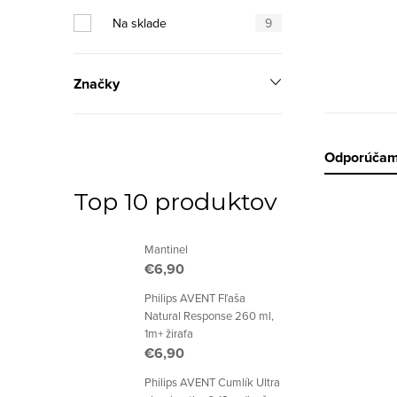
p
Na sklade
9
a
n
Značky
e
l
R
Odporúča
a
Top 10 produktov
V
d
Mantinel
ý
e
€6,90
p
n
Philips AVENT Fľaša
Natural Response 260 ml,
i
i
1m+ žirafa
€6,90
s
e
Philips AVENT Cumlík Ultra