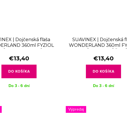
NEX | Dojčenská fľaša
SUAVINEX | Dojčenská f
RLAND 360ml FYZIOL
WONDERLAND 360ml FY
RŮTOK L - MODRÁ
PRŮTOK L - RŮŽOV
€13,40
€13,40
DO KOŠÍKA
DO KOŠÍKA
Do 3 - 6 dní
Do 3 - 6 dní
Výpredaj