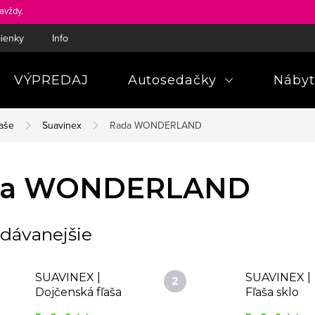
avždy.
ienky
Informácie a poučenia pre spotrebiteľa
Pravidlá ochra
VÝPREDAJ
Autosedačky
Nábyt
aše
Suavinex
Rada WONDERLAND
da WONDERLAND
dávanejšie
SUAVINEX |
SUAVINEX |
Dojčenská fľaša
Fľaša sklo
WONDERLAND
WONDERL