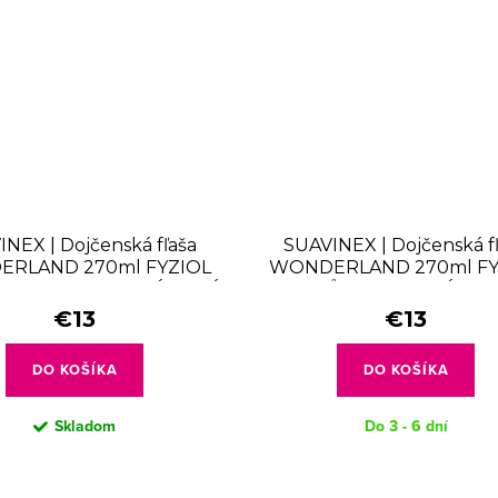
NEX | Dojčenská fľaša
SUAVINEX | Dojčenská f
RLAND 270ml FYZIOL
WONDERLAND 270ml FY
 M - LIBERTY KRÉMOVÁ
PRŮTOK M - KRÉMO
€13
€13
DO KOŠÍKA
DO KOŠÍKA
Skladom
Do 3 - 6 dní