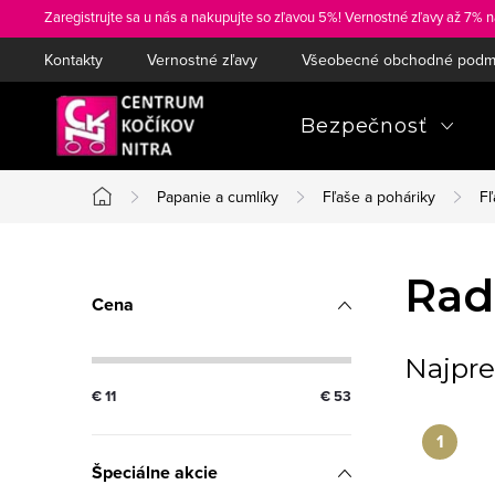
Prejsť
Zaregistrujte sa u nás a nakupujte so zľavou 5%! Vernostné zľavy až 7% n
na
Kontakty
Vernostné zľavy
Všeobecné obchodné podm
obsah
Bezpečnosť
Papanie a cumlíky
Fľaše a poháriky
Fľ
Domov
B
Ra
Cena
o
č
Najpre
€
11
€
53
n
ý
Špeciálne akcie