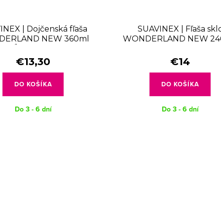
NEX | Dojčenská fľaša
SUAVINEX | Fľaša skl
ERLAND NEW 360ml
WONDERLAND NEW 24
 PRŮTOK L - modrý kvet
fyziologická SX PRO +3 
zelený králik
€13,30
€14
DO KOŠÍKA
DO KOŠÍKA
Do 3 - 6 dní
Do 3 - 6 dní