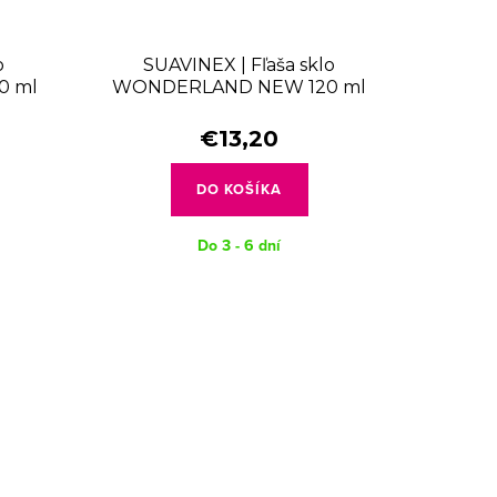
o
SUAVINEX | Fľaša sklo
0 ml
WONDERLAND NEW 120 ml
MF -
fyziologická SX PRO +0 SF -
ružový králik
€13,20
DO KOŠÍKA
Do 3 - 6 dní