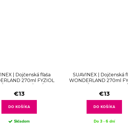
NEX | Dojčenská fľaša
SUAVINEX | Dojčenská f
RLAND 270ml FYZIOL
WONDERLAND 270ml FY
ŮTOK M - RUŽOVÁ
PRŮTOK M - ZELEN
€13
€13
DO KOŠÍKA
DO KOŠÍKA
Skladom
Do 3 - 6 dní