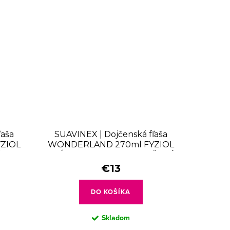
ľaša
SUAVINEX | Dojčenská fľaša
ZIOL
WONDERLAND 270ml FYZIOL
Á
PRŮTOK M - LIBERTY RUŽOVÁ
€13
DO KOŠÍKA
Skladom