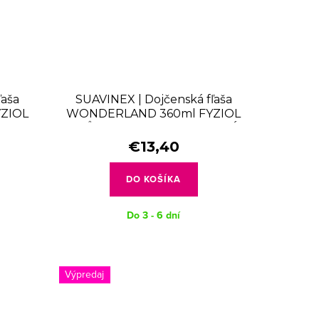
ľaša
SUAVINEX | Dojčenská fľaša
ZIOL
WONDERLAND 360ml FYZIOL
Á
PRŮTOK L - LIBERTY MODRÁ
€13,40
DO KOŠÍKA
Do 3 - 6 dní
Výpredaj