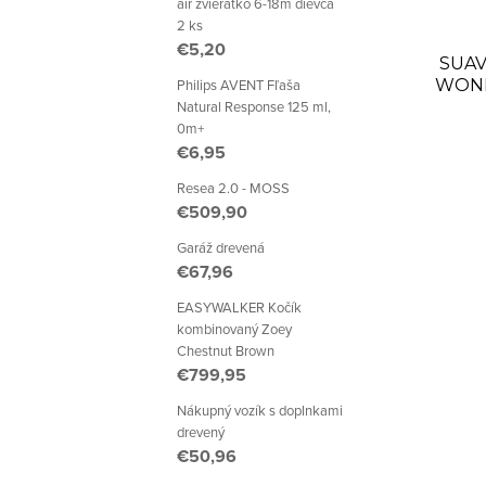
p
p
air zvieratko 6-18m dievča
2 ks
r
r
€5,20
SUAVI
o
Philips AVENT Fľaša
o
WOND
Natural Response 125 ml,
FYZIOL
d
d
0m+
€6,95
u
u
Resea 2.0 - MOSS
k
€509,90
k
t
Garáž drevená
t
€67,96
o
o
EASYWALKER Kočík
kombinovaný Zoey
v
v
Chestnut Brown
€799,95
Nákupný vozík s doplnkami
drevený
€50,96